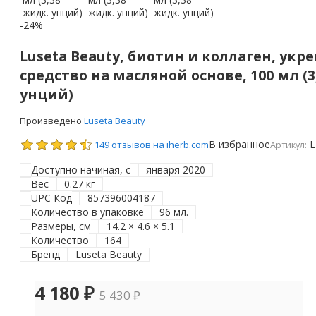
-24%
Luseta Beauty, биотин и коллаген, ук
средство на масляной основе, 100 мл (3
унций)
Произведено
Luseta Beauty
В избранное
L
149 отзывов на iherb.com
Артикул:
Доступно начиная, с
января 2020
Вес
0.27 кг
UPC Код
857396004187
Количество в упаковке
96 мл.
Размеры, см
14.2 × 4.6 × 5.1
Количество
164
Бренд
Luseta Beauty
4 180
₽
5 430
₽