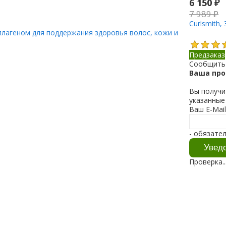
6 150
₽
7 989
₽
Curlsmith,
коллагеном для поддержания здоровья волос, кожи и
Предзаказ
Сообщить 
Ваша про
Вы получи
указанные
Ваш E-Mai
- обязате
Проверка..