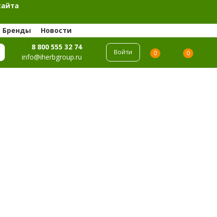
сайта
Бренды
Новости
8 800 555 32 74
Войти
0
0
info@iherbgroup.ru