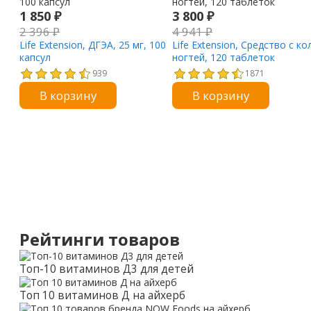
1 850
₽
3 800
₽
2 396
₽
4 941
₽
Life Extension, ДГЭА, 25 мг, 100
Life Extension, Средство с 
капсул
ногтей, 120 таблеток
939
1871
В корзину
В корзину
Рейтинги товаров
Топ-10 витаминов Д3 для детей
Топ 10 витаминов Д на айхерб