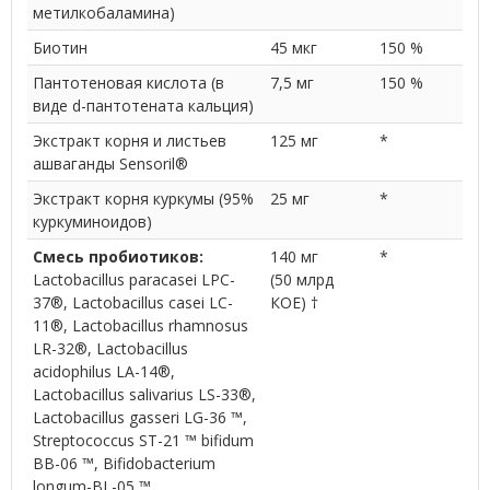
метилкобаламина)
Биотин
45 мкг
150 %
Пантотеновая кислота (в
7,5 мг
150 %
виде d-пантотената кальция)
Экстракт корня и листьев
125 мг
*
ашваганды Sensoril®
Экстракт корня куркумы (95%
25 мг
*
куркуминоидов)
Смесь пробиотиков:
140 мг
*
Lactobacillus paracasei LPC-
(50 млрд
37®, Lactobacillus casei LC-
КОЕ) †
11®, Lactobacillus rhamnosus
LR-32®, Lactobacillus
acidophilus LA-14®,
Lactobacillus salivarius LS-33®,
Lactobacillus gasseri LG-36 ™,
Streptococcus ST-21 ™ bifidum
BB-06 ™, Bifidobacterium
longum-BL-05 ™,