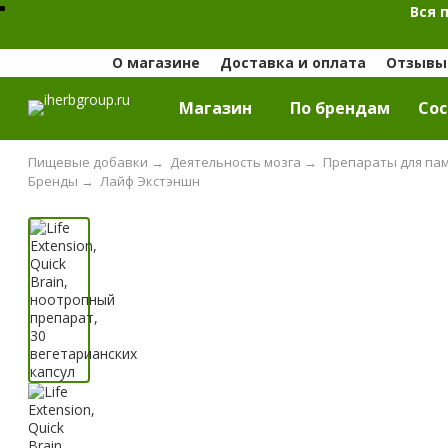
Вся 
О магазине
Доставка и оплата
Отзывы 
Магазин
По брендам
Cос
Пищевые добавки
→
Деятельность мозга
→
Препараты для пам
Бренды
→
Лайф Экстэншн