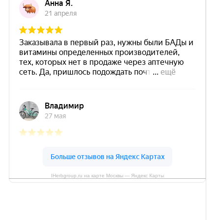
IHerbgroup.ru на карте Москвы — Яндекс Карты