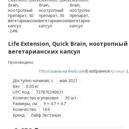
-24%
Life Extension, Quick Brain, ноотропный
вегетарианских капсул
Произведено
В избранное
L
170 отзывов на iherb.com
Артикул:
Доступно начиная, с
мая 2021
Вес
0.05 кг
UPC Код
737870240631
Количество в упаковке
30 шт.
Размеры, см
9 × 4.7 × 4.7
Количество
164
Бренд
Лайф Экстэншн