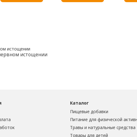
 нервном истощении
я
Каталог
Пищевые добавки
плата
Питание для физической актив
аботок
Травы и натуральные средства
Товары для детей