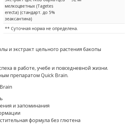
мелкоцветных (Tagetes
erecta) (стандарт. до 5%
зеаксантина)
** Суточная норма не определена.
олы и экстракт цельного растения бакопы
еха в работе, учебе и повседневной жизни.
ым препаратом Quick Brain.
Brain
ь
чения и запоминания
формации
астительная формула без глютена