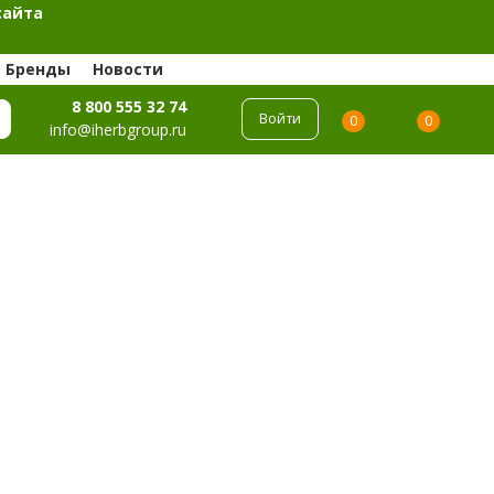
сайта
Бренды
Новости
8 800 555 32 74
Войти
0
0
info@iherbgroup.ru