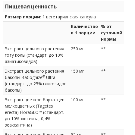
Пищевая ценность
Размер порции:
1 вегетарианская капсула
Количество
% от
в 1 порции
суточной
нормы
Экстракт цельного растения
250 мг
**
готу колы (стандарт. до 10%
азиатикозидов)
Экстракт цельного растения
150 мг
**
®
бакопы BaCognize
Ultra
(стандарт. до 25% гликозидов
бакопы)
Экстракт цветков бархатцев
100 мг
**
мелкоцветных (Tagetes
erecta) FloraGLO™ (стандарт.
до 10% лютеина, 0,4%
зеаксантина)
Экстракт цветков бархатцев
52 мг
**