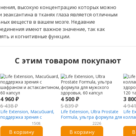
инения, высокую концентрацию которых можно
 зеаксантина в тканях глаза является отличным
ных веществ в вашем мозге. Недавние
оединения имеют важное значение, так как
ять и когнитивные функции.
C этим товаром покупают
4 960
₽
4 500
₽
3 80
6 438
₽
5 839
₽
4 94
Life Extension, MacuGuard,
Life Extension, Ultra Prostate
Life E
поддержка зрения с
Formula, ультра формула для
колла
шафраном и астаксантином,
мужского здоровья, 60
здоро
1508
2226
60 капсул
капсул
120 т
В корзину
В корзину
В