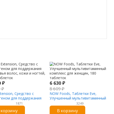
0
₽
6 630
₽
1
₽
8 609
₽
xtension, Средство с
NOW Foods, Таблетки Eve,
геном для поддержания
Улучшенный мультивитаминный
вья волос, кожи и ногтей,
комплекс для женщин, 180
1871
3249
аблеток
таблеток
 корзину
В корзину