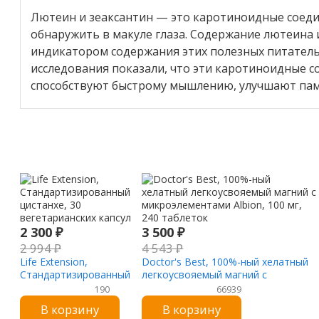
Лютеин и зеаксантин — это каротиноидные соед
обнаружить в макуле глаза. Содержание лютеина и
индикатором содержания этих полезных питатель
исследования показали, что эти каротиноидные с
способствуют быстрому мышлению, улучшают пам
2 300
₽
3 500
₽
2 994
₽
4 543
₽
Life Extension,
Doctor's Best, 100%-ный хелатный
Стандартизированный
легкоусвояемый магний с
цистанхе, 30
микроэлементами Albion, 100 мг,
190
66939
вегетарианских капсул
240 таблеток
В корзину
В корзину