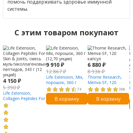
помочь поддерживать здоровье иммунной
системы.
C этим товаром покупают
9 910
₽
6 880
₽
2
12 867
₽
8 936
₽
3
Life Extension, Mix,
Thorne Research,
4 150
₽
порошок, 360 г
Meriva-SF, 120
Li
5 390
₽
(12,70 унции)
капсул
М
74
388
Life Extension,
д
В корзину
В корзину
Collagen Peptides For
д
Skin & Joints, смесь
мультиколлагеновых
пептидов, 343 г (12
унций)