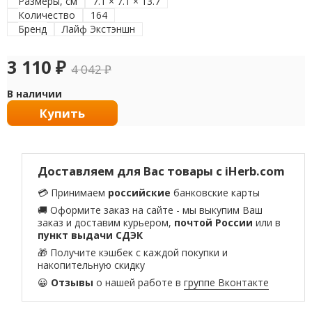
Размеры, см
7.1 × 7.1 × 13.7
Количество
164
Бренд
Лайф Экстэншн
3 110
₽
4 042
₽
В наличии
Купить
Доставляем для Вас товары с iHerb.com
💳 Принимаем
российские
банковские карты
🚚 Оформите заказ на сайте - мы выкупим Ваш
заказ и доставим курьером,
почтой России
или в
пункт выдачи СДЭК
🎁 Получите кэшбек с каждой покупки и
накопительную скидку
😀
Отзывы
о нашей работе в
группе Вконтакте