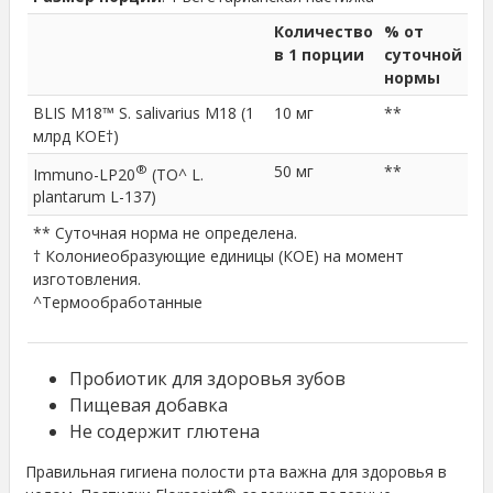
Количество
% от
в 1 порции
суточной
нормы
BLIS M18™ S. salivarius M18 (1
10 мг
**
млрд КОЕ†)
®
50 мг
**
Immuno-LP20
(ТО^ L.
plantarum L-137)
** Суточная норма не определена.
† Колониеобразующие единицы (КОЕ) на момент
изготовления.
^Термообработанные
Пробиотик для здоровья зубов
Пищевая добавка
Не содержит глютена
Правильная гигиена полости рта важна для здоровья в