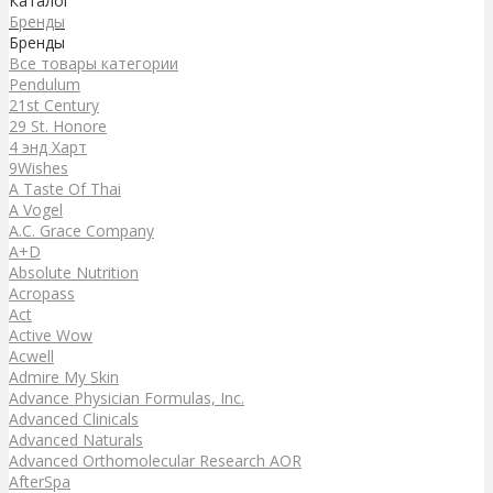
Каталог
Бренды
Бренды
Все товары категории
Pendulum
21st Century
29 St. Honore
4 энд Харт
9Wishes
A Taste Of Thai
A Vogel
A.C. Grace Company
A+D
Absolute Nutrition
Acropass
Act
Active Wow
Acwell
Admire My Skin
Advance Physician Formulas, Inc.
Advanced Clinicals
Advanced Naturals
Advanced Orthomolecular Research AOR
AfterSpa