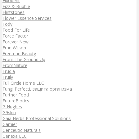
Fixodent
Fizz & Bubble
Flintstones
Flower Essence Services
Fody
Food For Life
Force Factor
Forever New
Fran Wilson
Freeman Beauty
From The Ground Up
FromNature
Frudia
Fruily
Full Circle Home LLC
Fungi Perfecti, защита организма
Further Food
FutureBiotics
G Hughes
G9skin
Gaia Herbs Professional Solutions
Garnier
Genceutic Naturals
Genexa LLC