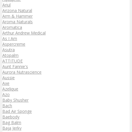
Ariul
Arizona Natural
Arm & Hammer
Aroma Naturals
Aromatica
Arthur Andrew Medical
As I Am
Aspercreme
Asutra
Atopalm
ATTITUDE
Aunt Fannie's
Aurora Nutrascience
Aussie
Axe
Azelique
Azo
Baby Shusher
Bach
Bad Air Sponge
Baebody
Bag Balm
Baja Jerky