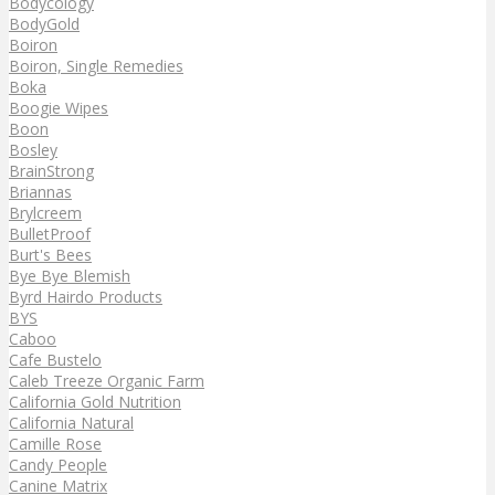
Bodycology
BodyGold
Boiron
Boiron, Single Remedies
Boka
Boogie Wipes
Boon
Bosley
BrainStrong
Briannas
Brylcreem
BulletProof
Burt's Bees
Bye Bye Blemish
Byrd Hairdo Products
BYS
Caboo
Cafe Bustelo
Caleb Treeze Organic Farm
California Gold Nutrition
California Natural
Camille Rose
Candy People
Canine Matrix