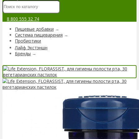
8 800 555 32 74
Пищевые добавки
→
Система пищеварения
→
Пробиотики
Лайф Экстэншн
Бренды
→