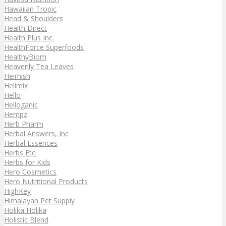
Hawaiian Tropic
Head & Shoulders
Health Direct
Health Plus Inc.
HealthForce Superfoods
HealthyBiom
Heavenly Tea Leaves
Heimish
Helimix
Hello
Helloganic
Hempz
Herb Pharm
Herbal Answers, Inc
Herbal Essences
Herbs Etc.
Herbs for Kids
Hero Cosmetics
Hero Nutritional Products
HighKey
Himalayan Pet Supply
Holika Holika
Holistic Blend