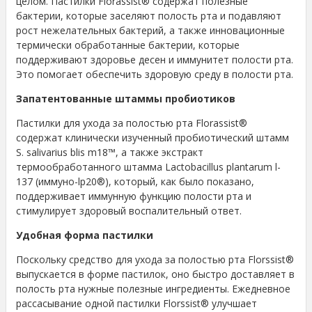
целом. Пастилки Florassist® содержат полезные
бактерии, которые заселяют полость рта и подавляют
рост нежелательных бактерий, а также инновационные
термически обработанные бактерии, которые
поддерживают здоровье десен и иммунитет полости рта.
Это помогает обеспечить здоровую среду в полости рта.
Запатентованные штаммы пробиотиков
Пастилки для ухода за полостью рта Florassist®
содержат клинически изученный пробиотический штамм
S. salivarius blis m18™, а также экстракт
термообработанного штамма Lactobacillus plantarum l-
137 (иммуно-lp20®), который, как было показано,
поддерживает иммунную функцию полости рта и
стимулирует здоровый воспалительный ответ.
Удобная форма пастилки
Поскольку средство для ухода за полостью рта Florssist®
выпускается в форме пастилок, оно быстро доставляет в
полость рта нужные полезные ингредиенты. Ежедневное
рассасывание одной пастилки Florssist® улучшает