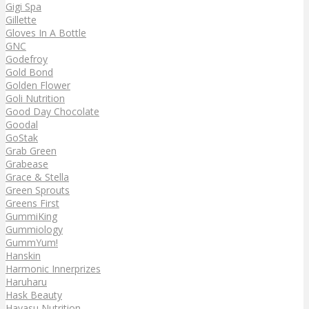
Gigi Spa
Gillette
Gloves In A Bottle
GNC
Godefroy
Gold Bond
Golden Flower
Goli Nutrition
Good Day Chocolate
Goodal
GoStak
Grab Green
Grabease
Grace & Stella
Green Sprouts
Greens First
GummiKing
Gummiology
GummYum!
Hanskin
Harmonic Innerprizes
Haruharu
Hask Beauty
Havasu Nutrition