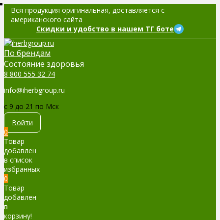
Вся продукция оригинальная, доставляется с
американского сайта
Скидки и удобство в нашем ТГ боте
По брендам
Cостояние здоровья
8 800 555 32 74
info@iherbgroup.ru
c 9 до 21 по Мск
Войти
0
Товар
добавлен
в список
избранных
0
Товар
добавлен
в
корзину!