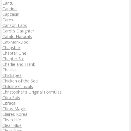
Cantu
Caprina
Capzasin
Carex
Carlson Labs
Carol's Daughter
Catalo Naturals
Cat-Man-Doo
Chapstick
Chapter One
Chapter Six
Charlie and Frank
Chassis
Chickapea
Chicken of the Sea
Childlife Clinicals
Christopher's Original Formulas
Citra Solv
Citracal
Citrus Magic
Claires Korea
Clean Life
Clear Blue
Clear Eyes