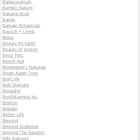
Balanceuticals
Bambo Nature
Banana Boat
Banila
Banyan Botanicals
Bausch + Lomb
Bbluv
Beauty By Earth
Beauty of Joseon
Beco Pets
Beech-Nut
Beekeeper's Naturals
Begin Again Toys
BeKLYN
Belli Skincare
Benadryl
Benfotiamine Inc.
Benton
Beplain
Better Life
Beyond
Beyond BodiHeat
Beyond The Equator
Billy Jealousy