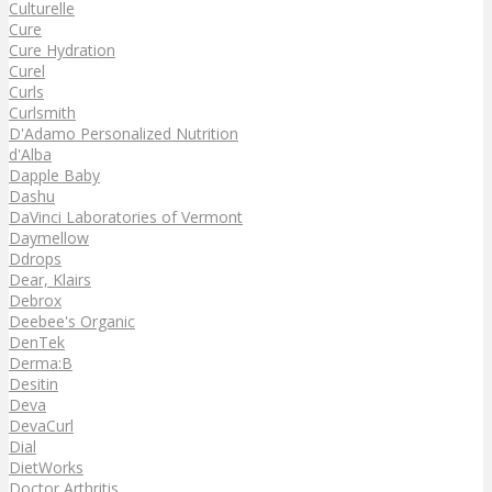
Culturelle
Cure
Cure Hydration
Curel
Curls
Curlsmith
D'Adamo Personalized Nutrition
d'Alba
Dapple Baby
Dashu
DaVinci Laboratories of Vermont
Daymellow
Ddrops
Dear, Klairs
Debrox
Deebee's Organic
DenTek
Derma:B
Desitin
Deva
DevaCurl
Dial
DietWorks
Doctor Arthritis