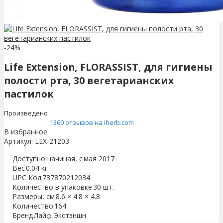
-24%
Life Extension, FLORASSIST, для гигиены
полости рта, 30 вегетарианских
пастилок
Произведено
1360 отзывов на iherb.com
В избранное
Артикул:
LEX-21203
Доступно начиная, с
мая 2017
Вес
0.04 кг
UPC Код
737870212034
Количество в упаковке
30 шт.
Размеры, см
8.6 × 4.8 × 4.8
Количество
164
Бренд
Лайф Экстэншн