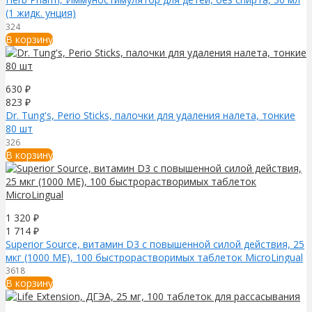
(1 жидк. унция)
324
В корзину
630
₽
823
₽
Dr. Tung's, Perio Sticks, палочки для удаления налета, тонкие
80 шт
326
В корзину
1 320
₽
1 714
₽
Superior Source, витамин D3 с повышенной силой действия, 25
мкг (1000 МЕ), 100 быстрорастворимых таблеток MicroLingual
3618
В корзину