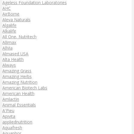
Ageless Foundation Laboratories
AHC
AirBorne
Aleva Naturals
Algalife
Alkalife
All One, Nutritech
Allimax
AllVia
Almased USA
Alta Health
Always
Amazing Grass
Amazing Herbs
Amazing Nutrition
American Biotech Labs
American Health
Amlactin
Animal Essentials
A'Pieu
Apivita
appliednutrition
Aquafresh
Aquaphor