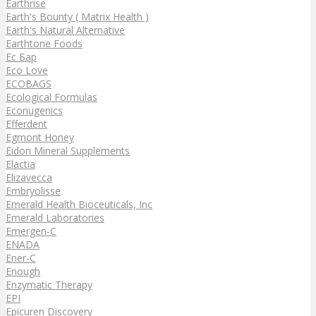
Earthrise
Earth's Bounty ( Matrix Health )
Earth's Natural Alternative
Earthtone Foods
Ec Бар
Eco Love
ECOBAGS
Ecological Formulas
Econugenics
Efferdent
Egmont Honey
Eidon Mineral Supplements
Elactia
Elizavecca
Embryolisse
Emerald Health Bioceuticals, Inc
Emerald Laboratories
Emergen-C
ENADA
Ener-C
Enough
Enzymatic Therapy
EPI
Epicuren Discovery