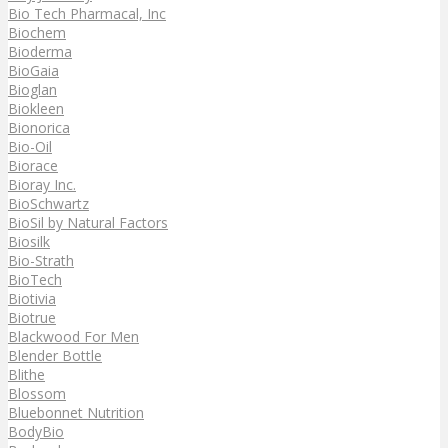
Bio Tech Pharmacal, Inc
Biochem
Bioderma
BioGaia
Bioglan
Biokleen
Bionorica
Bio-Oil
Biorace
Bioray Inc.
BioSchwartz
BioSil by Natural Factors
Biosilk
Bio-Strath
BioTech
Biotivia
Biotrue
Blackwood For Men
Blender Bottle
Blithe
Blossom
Bluebonnet Nutrition
BodyBio