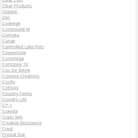
Clear Products
Cliganic
Clio
CodeAge
Compound W
Comvita
Conair
Controlled Labs Pets
Coppertone
Coromega
Cortizone 10
Cos De BAHA
Cosmos Creations
CosRx
Cottons
Country Farms
Country Life
CP-1
Crayola
Crazy Skin
Creative Bioscience
Crest
Crystal Star