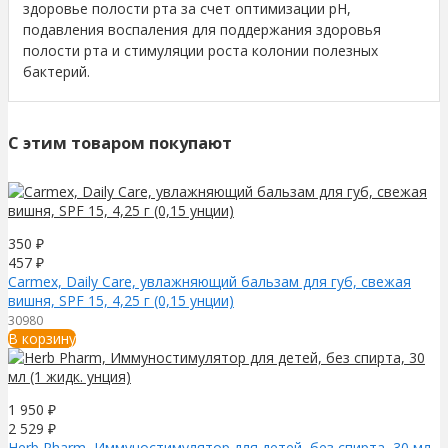
здоровье полости рта за счет оптимизации pH,
подавления воспаления для поддержания здоровья
полости рта и стимуляции роста колонии полезных
бактерий.
C этим товаром покупают
350
₽
457
₽
Carmex, Daily Care, увлажняющий бальзам для губ, свежая
вишня, SPF 15, 4,25 г (0,15 унции)
30980
В корзину
1 950
₽
2 529
₽
Herb Pharm, Иммуностимулятор для детей, без спирта, 30 мл