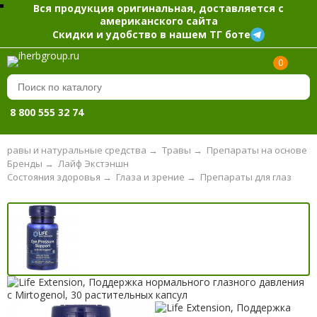
Вся продукция оригинальная, доставляется с
американского сайта
Скидки и удобство в нашем ТГ боте
0
8 800 555 32 74
Травы и натуральные средства
→
Травы
→
Препараты на основе т
Бренды
→
Лайф Экстэншн
Состояния здоровья
→
Глаза и зрение
→
Препараты для глаз