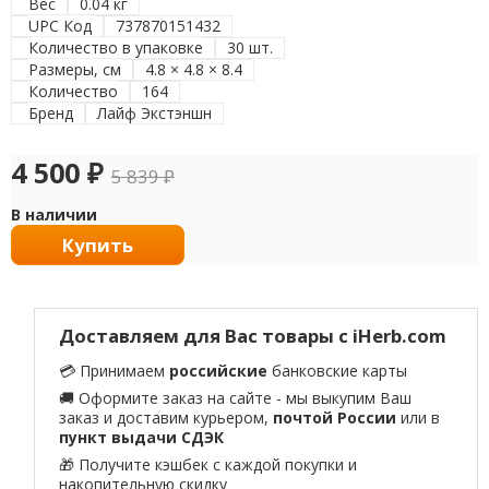
Вес
0.04 кг
UPC Код
737870151432
Количество в упаковке
30 шт.
Размеры, см
4.8 × 4.8 × 8.4
Количество
164
Бренд
Лайф Экстэншн
4 500
₽
5 839
₽
В наличии
Купить
Доставляем для Вас товары с iHerb.com
💳 Принимаем
российские
банковские карты
🚚 Оформите заказ на сайте - мы выкупим Ваш
заказ и доставим курьером,
почтой России
или в
пункт выдачи СДЭК
🎁 Получите кэшбек с каждой покупки и
накопительную скидку