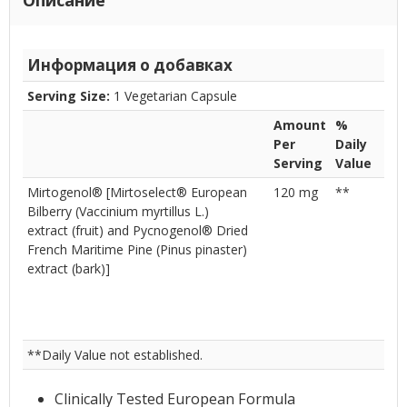
Информация о добавках
Serving Size:
1 Vegetarian Capsule
Amount
%
Per
Daily
Serving
Value
Mirtogenol® [Mirtoselect® European
120 mg
**
Bilberry (Vaccinium myrtillus L.)
extract (fruit) and Pycnogenol® Dried
French Maritime Pine (Pinus pinaster)
extract (bark)]
**Daily Value not established.
Clinically Tested European Formula