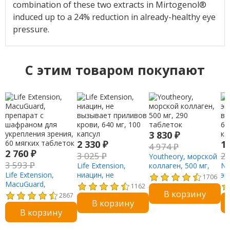
combination of these two extracts in Mirtogenol®
induced up to a 24% reduction in already-healthy eye
pressure.
C этим товаром покупают
3 830
₽
2 330
₽
1
4 974
₽
2 760
₽
3 025
₽
2
Youtheory, морской
3 593
₽
Life Extension,
коллаген, 500 мг,
Na
Life Extension,
ниацин, не
290 таблеток
эк
1706
MacuGuard,
вызывает приливов
ви
1162
В корзину
препарат с
крови, 640 мг, 100
60
2867
В корзину
шафраном для
капсул
ка
В корзину
укрепления зрения,
60 мягких таблеток