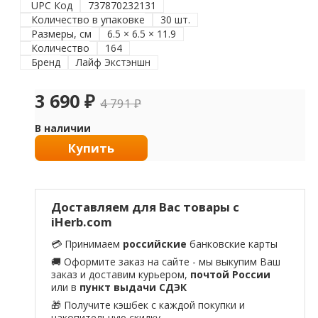
UPC Код
737870232131
Количество в упаковке
30 шт.
Размеры, см
6.5 × 6.5 × 11.9
Количество
164
Бренд
Лайф Экстэншн
3 690
₽
4 791
₽
В наличии
Купить
Доставляем для Вас товары с
iHerb.com
💳 Принимаем
российские
банковские карты
🚚 Оформите заказ на сайте - мы выкупим Ваш
заказ и доставим курьером,
почтой России
или в
пункт выдачи СДЭК
🎁 Получите кэшбек с каждой покупки и
накопительную скидку