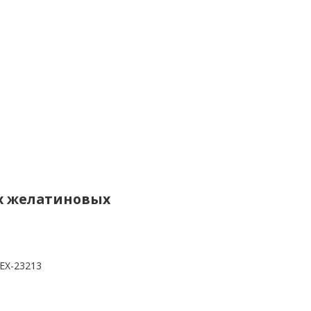
ких желатиновых
EX-23213