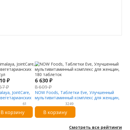
210
₽
6 630
₽
767
₽
8 609
₽
laya, JointCare,
NOW Foods, Таблетки Eve, Улучшенный
 вегетарианских
мультивитаминный комплекс для женщин,
сул
180 таблеток
61
3249
В корзину
В корзину
Смотреть все рейтинги