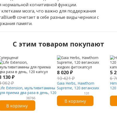
я нормальной когнитивной функции.
 клетками мозга, что важно для поддержания
aBlue® сочетает в себе разные виды черники с
ржания памяти.
C этим товаром покупают
Суперцена!
8 020
₽
5 
3 130
₽
10 421
₽
6 
4 062
₽
Gaia Herbs, Hawthorn
Hima
Life Extension, мультивитамины
Supreme, 120 веганских
120
для приема два раза в день, 120
жидких фитокапсул
кап
131
капсул
38766
В корзину
В корзину