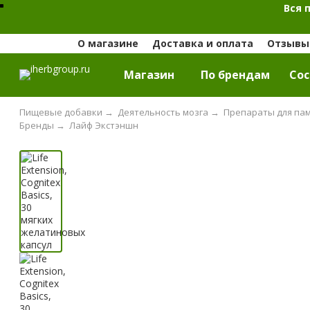
Вся 
О магазине
Доставка и оплата
Отзывы 
Магазин
По брендам
Cос
Пищевые добавки
→
Деятельность мозга
→
Препараты для пам
Бренды
→
Лайф Экстэншн