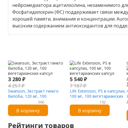
нейромедиатора ацетилхолина, незаменимого дл
Фосфатидилсерин (ФС) поддерживает связи между
хорошей памяти, внимания и концентрации. Auror
высоким содержанием антиоксидантов для подде
3 280
₽
5 540
₽
4 257
₽
7 187
₽
Swanson, Экстракт гинкго
Life Extension, PS в капсулах,
билоба, 120 мг, 100
100 мг, 100 вегетарианских
вегетарианских капсул
капсул
366
102
В корзину
В корзину
Рейтинги товаров