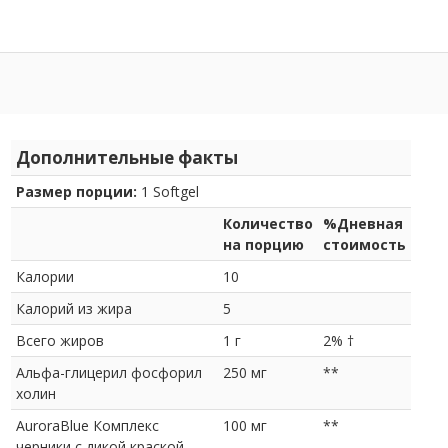
Дополнительные факты
Размер порции:
1 Softgel
Количество
%Дневная
на порцию
стоимость
Калории
10
Калорий из жира
5
Всего жиров
1 г
2% †
Альфа-глицерил фосфорил
250 мг
**
холин
AuroraBlue Комплекс
100 мг
**
черники с дикой краской