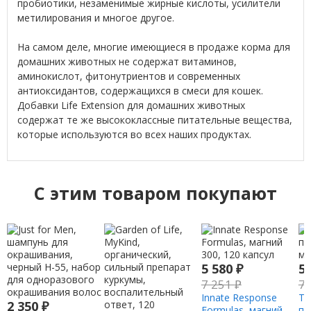
пробиотики, незаменимые жирные кислоты, усилители
метилирования и многое другое.
На самом деле, многие имеющиеся в продаже корма для
домашних животных не содержат витаминов,
аминокислот, фитонутриентов и современных
антиоксидантов, содержащихся в смеси для кошек.
Добавки Life Extension для домашних животных
содержат те же высококлассные питательные вещества,
которые используются во всех наших продуктах.
C этим товаром покупают
5 580
₽
5
7 251
₽
7
Innate Response
Th
2 350
₽
Formulas, магний
пи