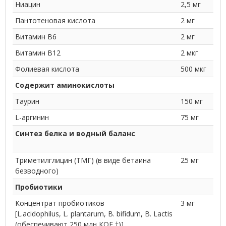
Ниацин
2,5 мг
Пантотеновая кислота
2 мг
Витамин B6
2 мг
Витамин B12
2 мкг
Фолиевая кислота
500 мкг
Содержит аминокислоты
Таурин
150 мг
L-аргинин
75 мг
Синтез белка и водный баланс
Триметилглицин (ТМГ) (в виде бетаина
25 мг
безводного)
Пробиотики
Концентрат пробиотиков
3 мг
[L.acidophilus, L. plantarum, B. bifidum, B. Lactis
(обеспечивают 250 млн КОЕ †)]