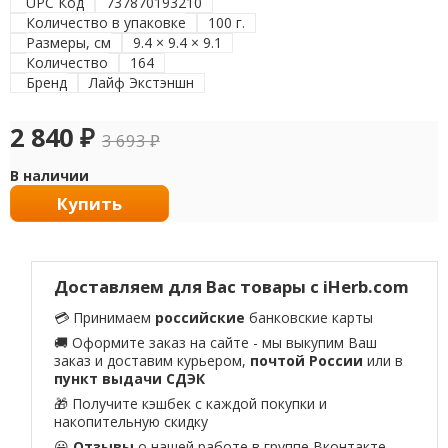
UPC Код
737870193210
Количество в упаковке
100 г.
Размеры, см
9.4 × 9.4 × 9.1
Количество
164
Бренд
Лайф Экстэншн
2 840
₽
3 693
₽
В наличии
Купить
Доставляем для Вас товары с iHerb.com
💳 Принимаем
российские
банковские карты
🚚 Оформите заказ на сайте - мы выкупим Ваш
заказ и доставим курьером,
почтой России
или в
пункт выдачи СДЭК
🎁 Получите кэшбек с каждой покупки и
накопительную скидку
😀
Отзывы
о нашей работе в
группе Вконтакте