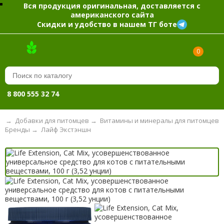
Вся продукция оригинальная, доставляется с
американского сайта
Скидки и удобство в нашем ТГ боте
0
8 800 555 32 74
ы
→
Добавки для питомцев
→
Витамины и минералы для питомцев
Бренды
→
Лайф Экстэншн