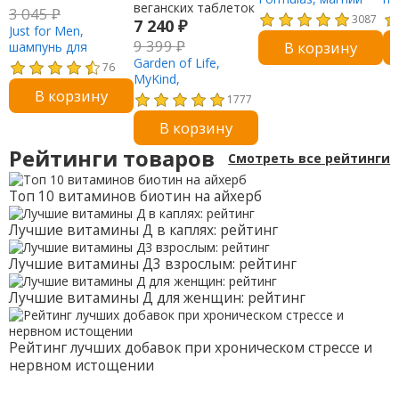
3 045
₽
300, 120 капсул
мг
3087
7 240
₽
Just for Men,
9 399
₽
В корзину
шампунь для
окрашивания,
Garden of Life,
76
черный H-55, набор
MyKind,
В корзину
для одноразового
органический,
1777
окрашивания волос
сильный препарат
В корзину
куркумы,
воспалительный
Рейтинги товаров
Смотреть все рейтинги
ответ, 120
веганских таблеток
Топ 10 витаминов биотин на айхерб
Лучшие витамины Д в каплях: рейтинг
Лучшие витамины Д3 взрослым: рейтинг
Лучшие витамины Д для женщин: рейтинг
Рейтинг лучших добавок при хроническом стрессе и
нервном истощении