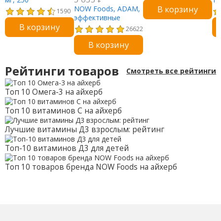
В корзину
растительных
NOW Foods, ADAM,
ка
1590
капсул
эффективные
В корзину
мультивитамины
26622
для мужчин, 90
В корзину
капсул
Рейтинги товаров
Смотреть все рейтинги
Топ 10 Омега-3 на айхерб
Топ 10 витаминов С на айхерб
Лучшие витамины Д3 взрослым: рейтинг
Топ-10 витаминов Д3 для детей
Топ 10 товаров бренда NOW Foods на айхерб