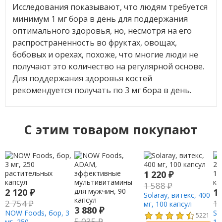
Исследования показывают, что людям требуется
минимум 1 мг бора в день для поддержания
оптимального здоровья, но, несмотря на его
распространенность во фруктах, овощах,
бобовых и орехах, похоже, что многие люди не
получают это количество на регулярной основе.
Для поддержания здоровья костей
рекомендуется получать по 3 мг бора в день.
C этим товаром покупают
1 220
₽
1 588
₽
2 120
₽
1
Solaray, витекс, 400
2 754
₽
1
мг, 100 капсул
3 880
₽
NOW Foods, бор, 3
So
5221
5 035
₽
мг, 250
10