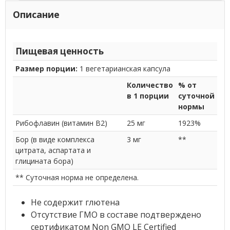
Описание
Пищевая ценность
Размер порции:
1 вегетарианская капсула
Количество
% от
в 1 порции
суточной
нормы
Рибофлавин (витамин B2)
25 мг
1923%
Бор (в виде комплекса
3 мг
**
цитрата, аспартата и
глицината бора)
** Суточная норма не определена.
Не содержит глютена
Отсутствие ГМО в составе подтверждено
сертификатом Non GMO LE Certified