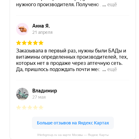
IHerbgroup.ru на карте Москвы — Яндекс Карты