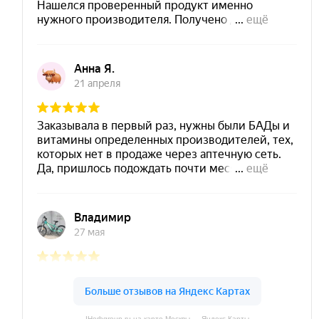
IHerbgroup.ru на карте Москвы — Яндекс Карты