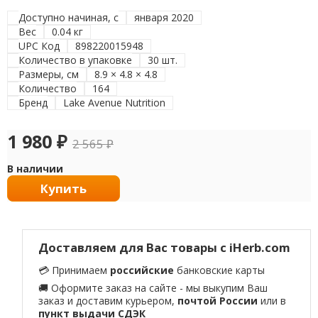
Доступно начиная, с
января 2020
Вес
0.04 кг
UPC Код
898220015948
Количество в упаковке
30 шт.
Размеры, см
8.9 × 4.8 × 4.8
Количество
164
Бренд
Lake Avenue Nutrition
1 980
₽
2 565
₽
В наличии
Купить
Доставляем для Вас товары с iHerb.com
💳 Принимаем
российские
банковские карты
🚚 Оформите заказ на сайте - мы выкупим Ваш
заказ и доставим курьером,
почтой России
или в
пункт выдачи СДЭК