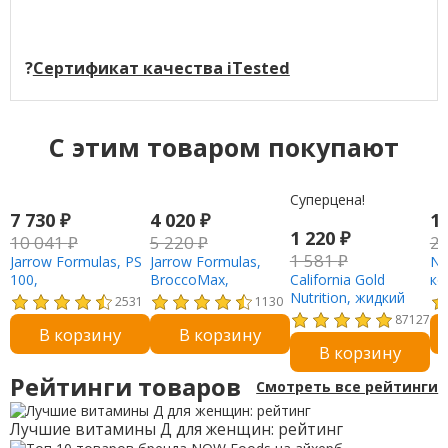
?
Сертификат качества iTested
C этим товаром покупают
Суперцена!
7 730
₽
4 020
₽
1
1 220
₽
10 041
₽
5 220
₽
2
1 581
₽
Jarrow Formulas, PS
Jarrow Formulas,
Na
100,
BroccoMax,
California Gold
ко
фосфатидилсерин,
сульфорафан
Nutrition, жидкий
бе
2531
1130
100 мг, 60 капсул
глюкозинолат (SGS),
витамин D3 для
30
87127
В корзину
В корзину
активированный
детей, 10 мкг (400
ун
В корзину
мирозиназой, 60
МЕ), 10 мл (0,34
растительных
жидк. унции)
Рейтинги товаров
Смотреть все рейтинги
капсул с
отсроченным
высвобождением
Лучшие витамины Д для женщин: рейтинг