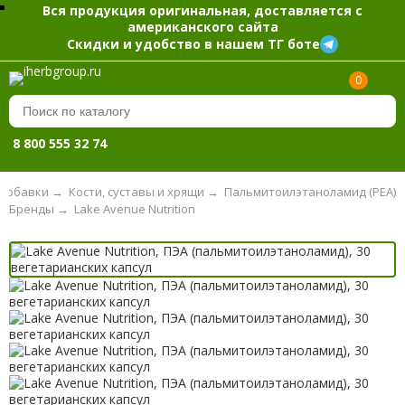
Вся продукция оригинальная, доставляется с
американского сайта
Скидки и удобство в нашем ТГ боте
0
8 800 555 32 74
добавки
→
Кости, суставы и хрящи
→
Пальмитоилэтаноламид (PEA)
Бренды
→
Lake Avenue Nutrition