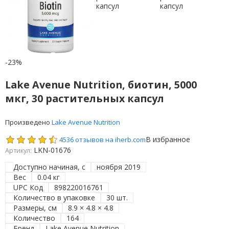
-23%
Lake Avenue Nutrition, биотин, 5000
мкг, 30 растительных капсул
Произведено
Lake Avenue Nutrition
В избранное
4536 отзывов на iherb.com
LKN-01676
Артикул:
Доступно начиная, с
ноября 2019
Вес
0.04 кг
UPC Код
898220016761
Количество в упаковке
30 шт.
Размеры, см
8.9 × 4.8 × 4.8
Количество
164
Бренд
Lake Avenue Nutrition