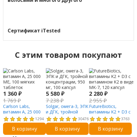
волосами и многого другого
Сертификат iTested
C этим товаром покупают
1 360
₽
5 580
₽
2 280
₽
1 769
₽
7 238
₽
2 955
₽
Carlson Labs,
Solgar, омега-3, ЭПК
FutureBiotics,
витамин A, 25 000
и ДГК, тройной
витамины K2 + D3 с
МЕ, 100 мягких
концентрации, 950
витамином K2 в виде
1294
30476
3763
таблеток
мг, 100 капсул
MK-7, 120 капсул
В корзину
В корзину
В корзину