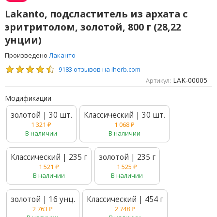
Lakanto, подсластитель из архата с
эритритолом, золотой, 800 г (28,22
унции)
Произведено
Лаканто
9183 отзывов на iherb.com
LAK-00005
Артикул:
Модификации
золотой | 30 шт.
Классический | 30 шт.
1 321
₽
1 068
₽
В наличии
В наличии
Классический | 235 г
золотой | 235 г
1 521
₽
1 525
₽
В наличии
В наличии
золотой | 16 унц.
Классический | 454 г
2 763
₽
2 748
₽