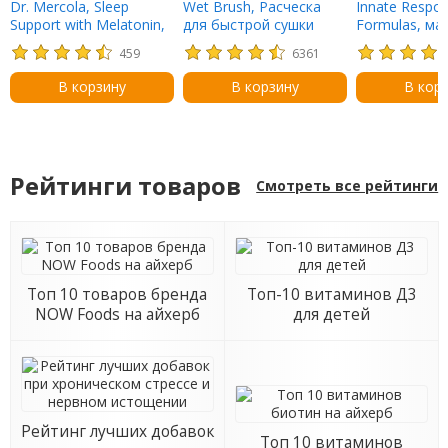
Dr. Mercola, Sleep
Wet Brush, Расческа
Innate Respo
Support with Melatonin,
для быстрой сушки
Formulas, ма
Raspberry Flavor, 0.85 fl
волос, Розовая, 1
120 капсул
459
6361
oz (25 ml)
расческа
В корзину
В корзину
В кор
Рейтинги товаров
Смотреть все рейтинги
Топ 10 товаров бренда
Топ-10 витаминов Д3
NOW Foods на айхерб
для детей
Рейтинг лучших добавок
Топ 10 витаминов