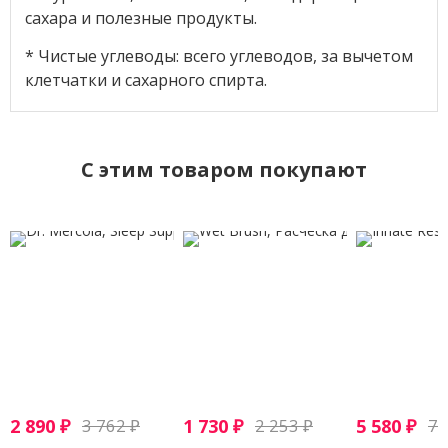
сахара и полезные продукты.
* Чистые углеводы: всего углеводов, за вычетом
клетчатки и сахарного спирта.
C этим товаром покупают
2 890
₽
3 762
₽
1 730
₽
2 253
₽
5 580
₽
7 