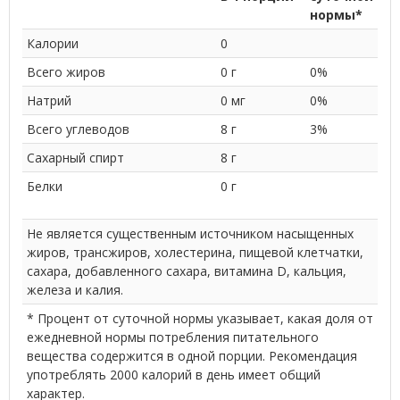
нормы*
Калории
0
Всего жиров
0 г
0%
Натрий
0 мг
0%
Всего углеводов
8 г
3%
Сахарный спирт
8 г
Белки
0 г
Не является существенным источником насыщенных
жиров, трансжиров, холестерина, пищевой клетчатки,
сахара, добавленного сахара, витамина D, кальция,
железа и калия.
* Процент от суточной нормы указывает, какая доля от
ежедневной нормы потребления питательного
вещества содержится в одной порции. Рекомендация
употреблять 2000 калорий в день имеет общий
характер.