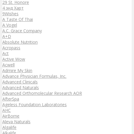
29 St. Honore
4 энд Харт
9Wishes
A Taste Of Thai
A Vogel
A.C. Grace Company
A+D
Absolute Nutrition
Acropass
Act
Active Wow
Acwell
Admire My Skin
Advance Physician Formulas, Inc.
Advanced Clinicals
Advanced Naturals
Advanced Orthomolecular Research AOR
AfterSpa
Ageless Foundation Laboratories
AHC
AirBorne
Aleva Naturals
Algalife
Alkalife