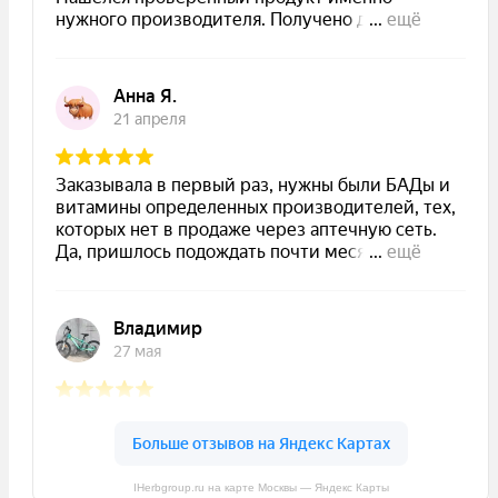
IHerbgroup.ru на карте Москвы — Яндекс Карты