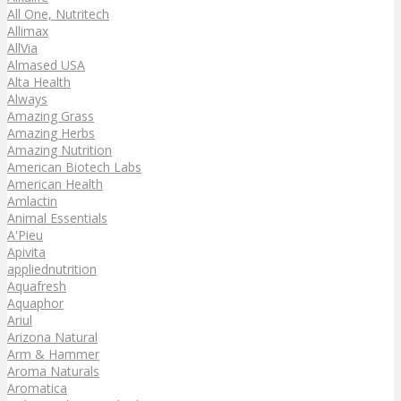
All One, Nutritech
Allimax
AllVia
Almased USA
Alta Health
Always
Amazing Grass
Amazing Herbs
Amazing Nutrition
American Biotech Labs
American Health
Amlactin
Animal Essentials
A'Pieu
Apivita
appliednutrition
Aquafresh
Aquaphor
Ariul
Arizona Natural
Arm & Hammer
Aroma Naturals
Aromatica