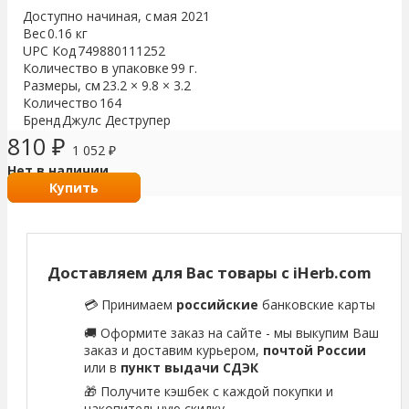
Доступно начиная, с
мая 2021
Вес
0.16 кг
UPC Код
749880111252
Количество в упаковке
99 г.
Размеры, см
23.2 × 9.8 × 3.2
Количество
164
Бренд
Джулс Деструпер
810
₽
1 052
₽
Нет в наличии
Купить
Доставляем для Вас товары с iHerb.com
💳 Принимаем
российские
банковские карты
🚚 Оформите заказ на сайте - мы выкупим Ваш
заказ и доставим курьером,
почтой России
или в
пункт выдачи СДЭК
🎁 Получите кэшбек с каждой покупки и
накопительную скидку