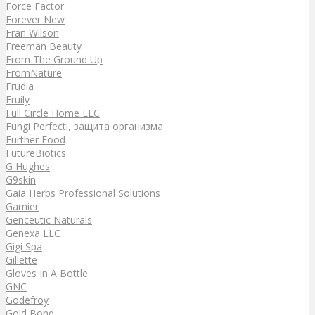
Force Factor
Forever New
Fran Wilson
Freeman Beauty
From The Ground Up
FromNature
Frudia
Fruily
Full Circle Home LLC
Fungi Perfecti, защита организма
Further Food
FutureBiotics
G Hughes
G9skin
Gaia Herbs Professional Solutions
Garnier
Genceutic Naturals
Genexa LLC
Gigi Spa
Gillette
Gloves In A Bottle
GNC
Godefroy
Gold Bond