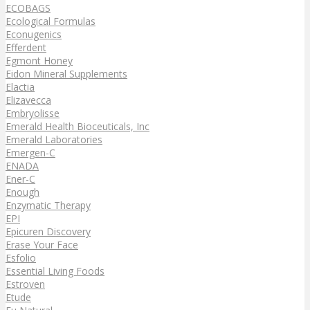
ECOBAGS
Ecological Formulas
Econugenics
Efferdent
Egmont Honey
Eidon Mineral Supplements
Elactia
Elizavecca
Embryolisse
Emerald Health Bioceuticals, Inc
Emerald Laboratories
Emergen-C
ENADA
Ener-C
Enough
Enzymatic Therapy
EPI
Epicuren Discovery
Erase Your Face
Esfolio
Essential Living Foods
Estroven
Etude