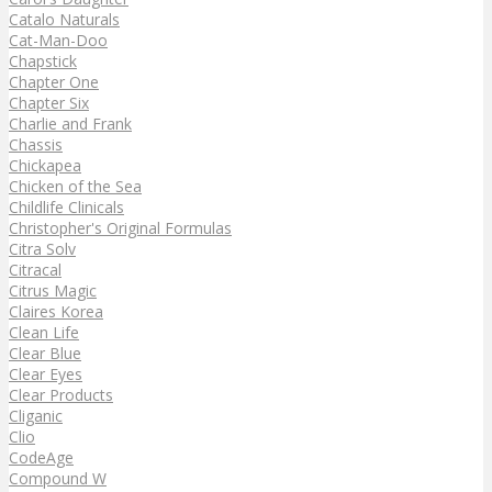
Catalo Naturals
Cat-Man-Doo
Chapstick
Chapter One
Chapter Six
Charlie and Frank
Chassis
Chickapea
Chicken of the Sea
Childlife Clinicals
Christopher's Original Formulas
Citra Solv
Citracal
Citrus Magic
Claires Korea
Clean Life
Clear Blue
Clear Eyes
Clear Products
Cliganic
Clio
CodeAge
Compound W