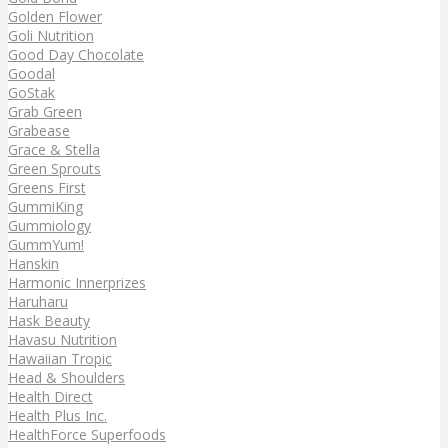
Golden Flower
Goli Nutrition
Good Day Chocolate
Goodal
GoStak
Grab Green
Grabease
Grace & Stella
Green Sprouts
Greens First
GummiKing
Gummiology
GummYum!
Hanskin
Harmonic Innerprizes
Haruharu
Hask Beauty
Havasu Nutrition
Hawaiian Tropic
Head & Shoulders
Health Direct
Health Plus Inc.
HealthForce Superfoods