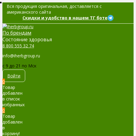
Вся продукция оригинальная, доставляется с
американского сайта
Скидки и удобство в нашем ТГ боте
По брендам
Cостояние здоровья
8 800 555 32 74
info@iherbgroup.ru
c 9 до 21 по Мск
Войти
0
Товар
добавлен
в список
избранных
0
Товар
добавлен
в
корзину!