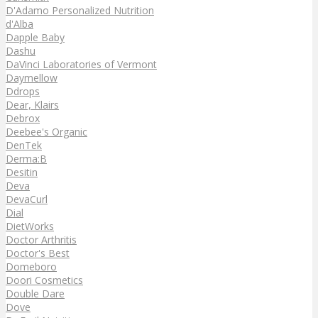
D'Adamo Personalized Nutrition
d'Alba
Dapple Baby
Dashu
DaVinci Laboratories of Vermont
Daymellow
Ddrops
Dear, Klairs
Debrox
Deebee's Organic
DenTek
Derma:B
Desitin
Deva
DevaCurl
Dial
DietWorks
Doctor Arthritis
Doctor's Best
Domeboro
Doori Cosmetics
Double Dare
Dove