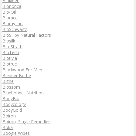
Biokleen
Bionorica
Bio-Oil
Biorace
Bioray Inc.
BioSchwartz
BioSil by Natural Factors
Biosilk
Bio-Strath
BioTech
Biotivia
Biotrue
Blackwood For Men
Blender Bottle
Blithe
Blossom
Bluebonnet Nutrition
BodyBio
Bodycology
BodyGold
Boiron
Boiron, Single Remedies
Boka
Boogie Wipes