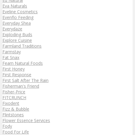
Eu Natural
Eva Naturals
Eveline Cosmetics
Evenflo Feeding
Everyday Shea
Everydaze
Exploding Buds
Explore Cuisine
Farmland Traditions
Farmstay
Fat Snax
Fearn Natural Foods
First Honey
First Response
First Salt After The Rain
Fisherman's Friend
Fisher-Price
FITCRUNCH
Fixodent
Fizz & Bubble
Flintstones
Flower Essence Services
Fody
Food For Life