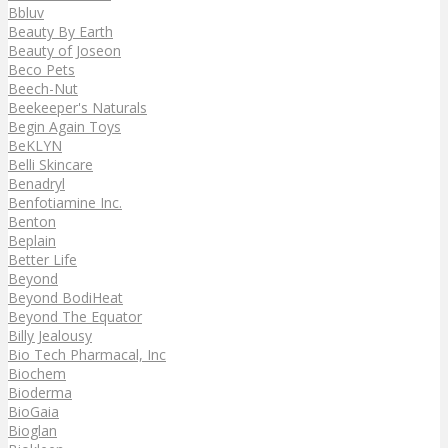
Bbluv
Beauty By Earth
Beauty of Joseon
Beco Pets
Beech-Nut
Beekeeper's Naturals
Begin Again Toys
BeKLYN
Belli Skincare
Benadryl
Benfotiamine Inc.
Benton
Beplain
Better Life
Beyond
Beyond BodiHeat
Beyond The Equator
Billy Jealousy
Bio Tech Pharmacal, Inc
Biochem
Bioderma
BioGaia
Bioglan