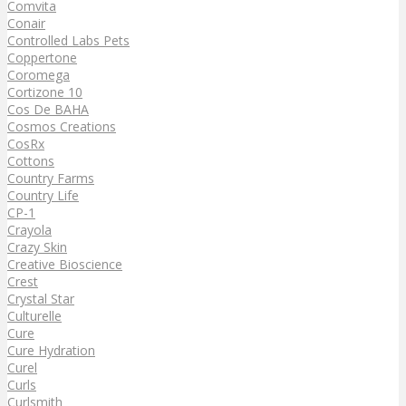
Comvita
Conair
Controlled Labs Pets
Coppertone
Coromega
Cortizone 10
Cos De BAHA
Cosmos Creations
CosRx
Cottons
Country Farms
Country Life
CP-1
Crayola
Crazy Skin
Creative Bioscience
Crest
Crystal Star
Culturelle
Cure
Cure Hydration
Curel
Curls
Curlsmith