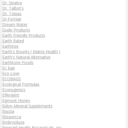
Dr. Sinatra
Dr. Talbot's
Dr. Tobias
Dr.ForHair
Dream Water
Dude Products
Earth Friendly Products
Earth Rated
Earthrise
Earth's Bounty ( Matrix Health )
Earth's Natural Alternative
Earthtone Foods
Ec Бар
Eco Love
ECOBAGS
Ecological Formulas
Econugenics
Efferdent
Egmont Honey
Eidon Mineral Supplements
Elactia
Elizavecca
Embryolisse
Emerald Health Bioceuticals, Inc