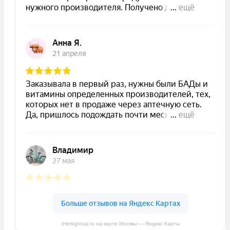
IHerbgroup.ru на карте Москвы — Яндекс Карты