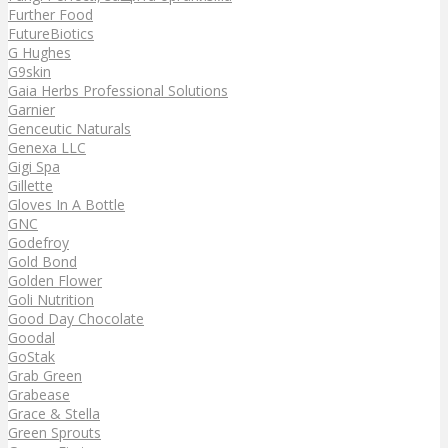
Further Food
FutureBiotics
G Hughes
G9skin
Gaia Herbs Professional Solutions
Garnier
Genceutic Naturals
Genexa LLC
Gigi Spa
Gillette
Gloves In A Bottle
GNC
Godefroy
Gold Bond
Golden Flower
Goli Nutrition
Good Day Chocolate
Goodal
GoStak
Grab Green
Grabease
Grace & Stella
Green Sprouts