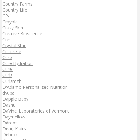
Country Farms
Country Life
CP-1
Crayola
Crazy Skin
Creative Bioscience
Crest
Crystal Star
Culturelle
Cure
Cure Hydration
Curel
Curls
Curlsmith
D'Adamo Personalized Nutrition
d'Alba
Dapple Baby
Dashu
DaVinci Laboratories of Vermont
Daymellow
Ddrops
Dear, Klairs
Debrox