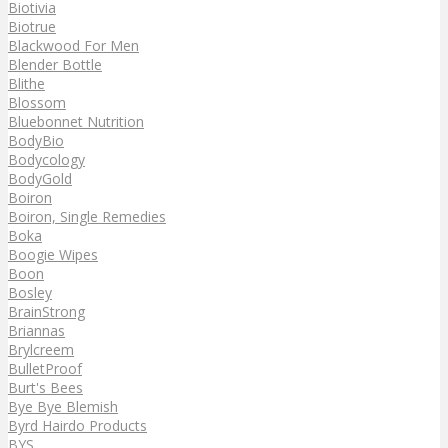
Biotivia
Biotrue
Blackwood For Men
Blender Bottle
Blithe
Blossom
Bluebonnet Nutrition
BodyBio
Bodycology
BodyGold
Boiron
Boiron, Single Remedies
Boka
Boogie Wipes
Boon
Bosley
BrainStrong
Briannas
Brylcreem
BulletProof
Burt's Bees
Bye Bye Blemish
Byrd Hairdo Products
BYS