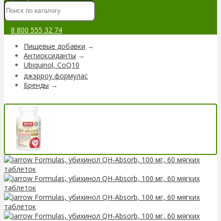
8 800 555 32 74
Пищевые добавки
→
Антиоксиданты
→
Ubiquinol, CoQ10
джэрроу формулас
Бренды
→