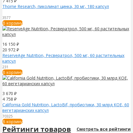
7 415
₽
Thorne Research, пиколинат цинка, 30 мг, 180 капсул
3577
В корзину
16 150
₽
20 972
₽
ReserveAge Nutrition, Ресвератрол, 500 мг, 60 растительных
капсул
231
В корзину
3 670
₽
4 758
₽
California Gold Nutrition, LactoBif, пробиотики, 30 млрд КОЕ, 60
вегетарианских капсул
70325
В корзину
Рейтинги товаров
Смотреть все рейтинги