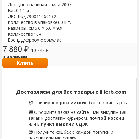
Доступно начиная, с
мая 2007
Вес
0.14 кг
UPC Код
790011060192
Количество в упаковке
60 шт.
Размеры, см
5.6 × 5.6 × 9.9
Количество
164
Бренд
джэрроу формулас
7 880
₽
10 242
₽
В наличии
Купить
Доставляем для Вас товары с iHerb.com
💳 Принимаем
российские
банковские карты
🚚 Оформите заказ на сайте - мы выкупим Ваш
заказ и доставим курьером,
почтой России
или в
пункт выдачи СДЭК
🎁 Получите кэшбек с каждой покупки и
накопительную скидку