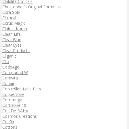
Childlife Clinicals
Christopher's Original Formulas
Citra Solv
Citracal
Citrus Magic
Claires Korea
Clean Life
Clear Blue
Clear Eyes
Clear Products
Cliganic
Clio
CodeAge
Compound W
Comvita
Conair
Controlled Labs Pets
Coppertone
Coromega
Cortizone 10
Cos De BAHA
Cosmos Creations
CosRx
Cottons