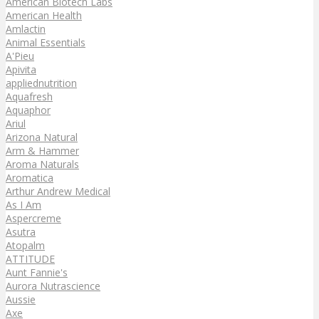
American Biotech Labs
American Health
Amlactin
Animal Essentials
A'Pieu
Apivita
appliednutrition
Aquafresh
Aquaphor
Ariul
Arizona Natural
Arm & Hammer
Aroma Naturals
Aromatica
Arthur Andrew Medical
As I Am
Aspercreme
Asutra
Atopalm
ATTITUDE
Aunt Fannie's
Aurora Nutrascience
Aussie
Axe