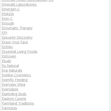
Emerald Laboratories
Emergen-C
ENADA
Ener-C
Enough
Enzymatic Therapy
EPI
Epicuren Discovery
Erase Your Face
Esfolio
Essential Living Foods
Estroven
Etude
Eu Natural
Eva Naturals
Eveline Cosmetics
Evenflo Feeding
Everyday Shea
Everydaze
Exploding Buds
Explore Cuisine
Farmland Traditions
Farmstay