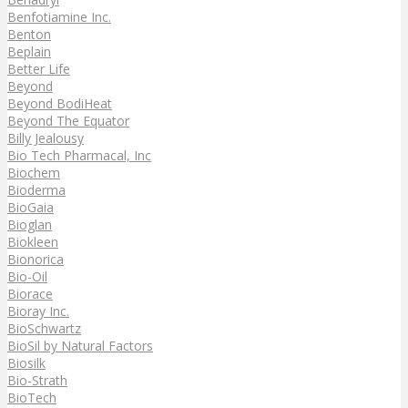
Benfotiamine Inc.
Benton
Beplain
Better Life
Beyond
Beyond BodiHeat
Beyond The Equator
Billy Jealousy
Bio Tech Pharmacal, Inc
Biochem
Bioderma
BioGaia
Bioglan
Biokleen
Bionorica
Bio-Oil
Biorace
Bioray Inc.
BioSchwartz
BioSil by Natural Factors
Biosilk
Bio-Strath
BioTech