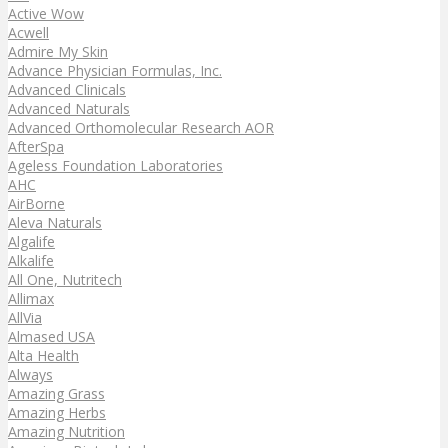
Active Wow
Acwell
Admire My Skin
Advance Physician Formulas, Inc.
Advanced Clinicals
Advanced Naturals
Advanced Orthomolecular Research AOR
AfterSpa
Ageless Foundation Laboratories
AHC
AirBorne
Aleva Naturals
Algalife
Alkalife
All One, Nutritech
Allimax
AllVia
Almased USA
Alta Health
Always
Amazing Grass
Amazing Herbs
Amazing Nutrition