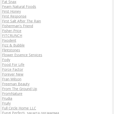
Fat Snax
Fearn Natural Foods
First Honey
First Response
First Salt After The Rain
Fisherman's Friend
Fisher-Price
FITCRUNCH
Fixodent
Fizz & Bubble
Flintstones
Flower Essence Services
Fody
Food For Life
Force Factor
Forever New
Fran Wilson
Freeman Beauty
From The Ground Up
FromNature
Frudia
Fruily
Full Circle Home LLC
Fungi Perfecti, защита организма