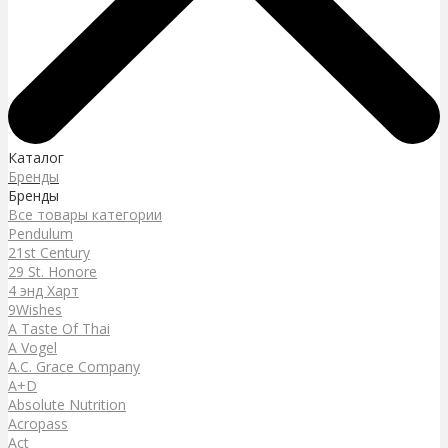
Каталог
Бренды
Бренды
Все товары категории
Pendulum
21st Century
29 St. Honore
4 энд Харт
9Wishes
A Taste Of Thai
A Vogel
A.C. Grace Company
A+D
Absolute Nutrition
Acropass
Act