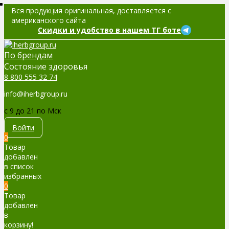
Вся продукция оригинальная, доставляется с
американского сайта
Скидки и удобство в нашем ТГ боте
По брендам
Cостояние здоровья
8 800 555 32 74
info@iherbgroup.ru
c 9 до 21 по Мск
Войти
0
Товар
добавлен
в список
избранных
0
Товар
добавлен
в
корзину!