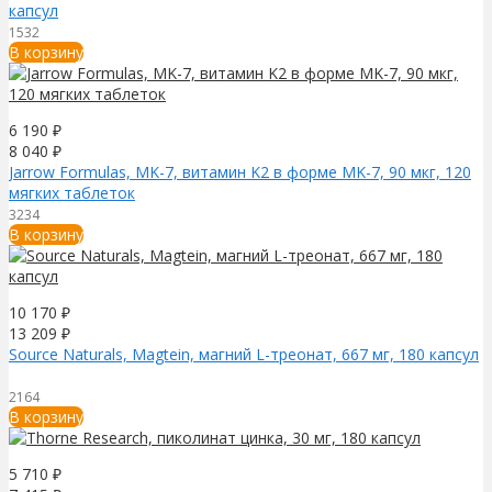
капсул
1532
В корзину
6 190
₽
8 040
₽
Jarrow Formulas, MK-7, витамин K2 в форме MK-7, 90 мкг, 120
мягких таблеток
3234
В корзину
10 170
₽
13 209
₽
Source Naturals, Magtein, магний L-треонат, 667 мг, 180 капсул
2164
В корзину
5 710
₽