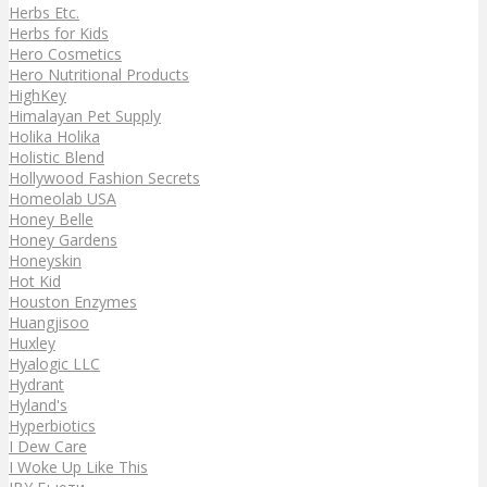
Herbs Etc.
Herbs for Kids
Hero Cosmetics
Hero Nutritional Products
HighKey
Himalayan Pet Supply
Holika Holika
Holistic Blend
Hollywood Fashion Secrets
Homeolab USA
Honey Belle
Honey Gardens
Honeyskin
Hot Kid
Houston Enzymes
Huangjisoo
Huxley
Hyalogic LLC
Hydrant
Hyland's
Hyperbiotics
I Dew Care
I Woke Up Like This