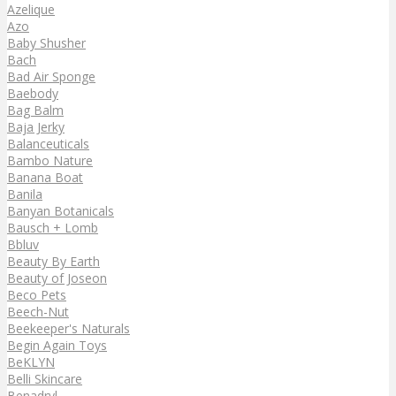
Azelique
Azo
Baby Shusher
Bach
Bad Air Sponge
Baebody
Bag Balm
Baja Jerky
Balanceuticals
Bambo Nature
Banana Boat
Banila
Banyan Botanicals
Bausch + Lomb
Bbluv
Beauty By Earth
Beauty of Joseon
Beco Pets
Beech-Nut
Beekeeper's Naturals
Begin Again Toys
BeKLYN
Belli Skincare
Benadryl