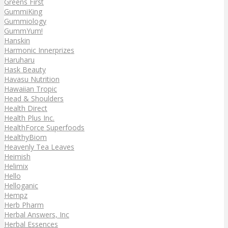
Greens First
GummiKing
Gummiology
GummYum!
Hanskin
Harmonic Innerprizes
Haruharu
Hask Beauty
Havasu Nutrition
Hawaiian Tropic
Head & Shoulders
Health Direct
Health Plus Inc.
HealthForce Superfoods
HealthyBiom
Heavenly Tea Leaves
Heimish
Helimix
Hello
Helloganic
Hempz
Herb Pharm
Herbal Answers, Inc
Herbal Essences