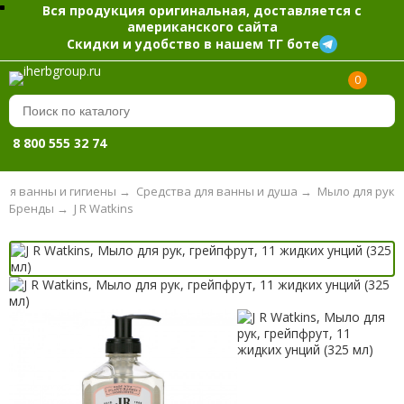
Вся продукция оригинальная, доставляется с
американского сайта
Скидки и удобство в нашем ТГ боте
0
8 800 555 32 74
для ванны и гигиены
→
Средства для ванны и душа
→
Мыло для рук
Бренды
→
J R Watkins