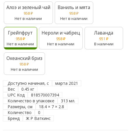
Алоэ и зеленый чай
Ваниль и мята
958
₽
958
₽
Нет в наличии
Нет в наличии
Грейпфрут
Нероли и чабрец
Лаванда
958
₽
958
₽
951
₽
Нет в наличии
Нет в наличии
В наличии
Океанский бриз
958
₽
Нет в наличии
Доступно начиная, с
марта 2021
Вес
0.45 кг
UPC Код
818570007394
Количество в упаковке
313 мл.
Размеры, см
18.4 × 7 × 2.8
Количество
0
Бренд
Ж Р Ваткинс