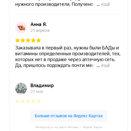
IHerbgroup.ru на карте Москвы — Яндекс Карты