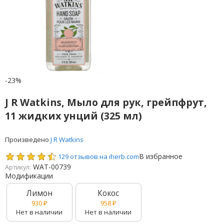
-23%
J R Watkins, Мыло для рук, грейпфрут,
11 жидких унций (325 мл)
Произведено
J R Watkins
В избранное
129 отзывов на iherb.com
WAT-00739
Артикул:
Модификации
Лимон
Кокос
930
₽
958
₽
Нет в наличии
Нет в наличии