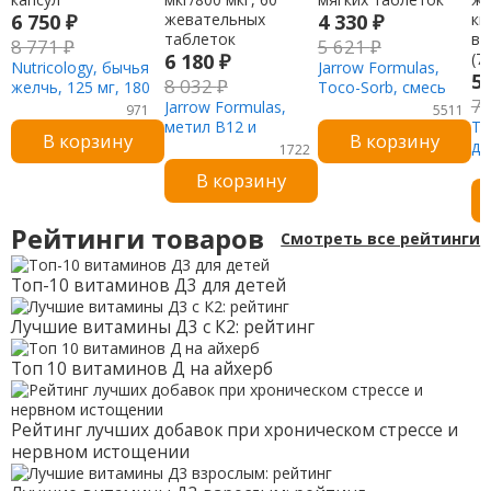
6 750
₽
4 330
₽
8 771
₽
5 621
₽
6 180
₽
Nutricology, бычья
Jarrow Formulas,
5
8 032
₽
желчь, 125 мг, 180
Toco-Sorb, смесь
7
растительных
Jarrow Formulas,
токотриенолов и
971
5511
капсул
метил B12 и
витамина Е, 60
Te
В корзину
В корзину
метилфолат, со
мягких таблеток
до
1722
вкусом вишни, 5000
но
В корзину
мкг/800 мкг, 60
фу
жевательных
же
таблеток
ки
Рейтинги товаров
Смотреть все рейтинги
вк
(7
Топ-10 витаминов Д3 для детей
Лучшие витамины Д3 с К2: рейтинг
Топ 10 витаминов Д на айхерб
Рейтинг лучших добавок при хроническом стрессе и
нервном истощении