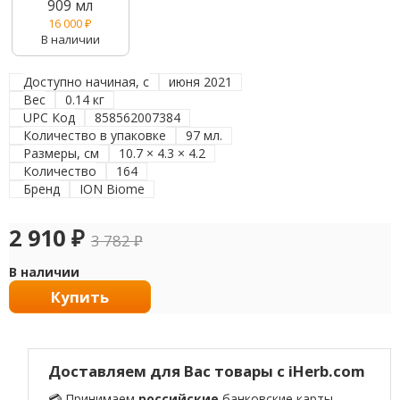
909 мл
16 000
₽
В наличии
Доступно начиная, с
июня 2021
Вес
0.14 кг
UPC Код
858562007384
Количество в упаковке
97 мл.
Размеры, см
10.7 × 4.3 × 4.2
Количество
164
Бренд
ION Biome
2 910
₽
3 782
₽
В наличии
Купить
Доставляем для Вас товары с iHerb.com
💳 Принимаем
российские
банковские карты