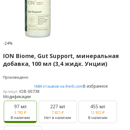
-24%
ION Biome, Gut Support, минеральная
добавка, 100 мл (3,4 жидк. Унции)
Произведено
В избранное
1684 отзывов на iherb.com
IOB-00738
Артикул:
Модификации
97 мл
227 мл
455 мл
3 782
₽
7 821
₽
12 832
₽
В наличии
Нет в наличии
В наличии