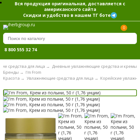
Вся продукция оригинальная, доставляется с
американского сайта
Скидки и удобство в нашем ТГ боте
0
8 800 555 32 74
ие средства для лица
→
Дневные увлажняющие средства и кремы
Бренды
→
I'm From
Красота
→
Увлажняющие средства для лица
→
Корейские увлажня