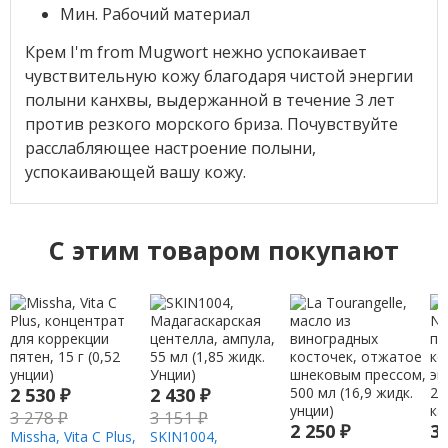
Мин. Рабочий материал
Крем I'm from Mugwort нежно успокаивает
чувствительную кожу благодаря чистой энергии
полыни канхвы, выдержанной в течение 3 лет
против резкого морского бриза. Почувствуйте
расслабляющее настроение полыни,
успокаивающей вашу кожу.
C этим товаром покупают
2 530
₽
2 430
₽
3 278
₽
3 151
₽
2 250
₽
3
Missha, Vita C Plus,
SKIN1004,