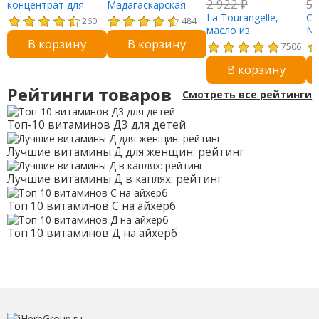
2 922
₽
5
концентрат для
Мадагаскарская
коррекции пятен, 15
центелла, ампула,
La Tourangelle,
Ca
260
484
г (0,52 унции)
55 мл (1,85 жидк.
масло из
Nu
В корзину
В корзину
Унции)
виноградных
пр
7506
косточек, отжатое
ко
В корзину
шнековым прессом,
эк
500 мл (16,9 жидк.
24
Рейтинги товаров
Смотреть все рейтинги
унции)
ка
Топ-10 витаминов Д3 для детей
Лучшие витамины Д для женщин: рейтинг
Лучшие витамины Д в каплях: рейтинг
Топ 10 витаминов С на айхерб
Топ 10 витаминов Д на айхерб