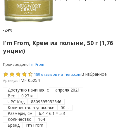
-24%
I'm From, Крем из полыни, 50 г (1,76
унции)
Произведено
I'm From
В избранное
189 отзывов на iherb.com
IMF-05254
Артикул:
Доступно начиная, с
апреля 2021
Вес
0.27 кг
UPC Код
8809595052546
Количество в упаковке
50 г.
Размеры, см
6.4 × 6.1 × 5.3
Количество
164
Бренд
I'm From