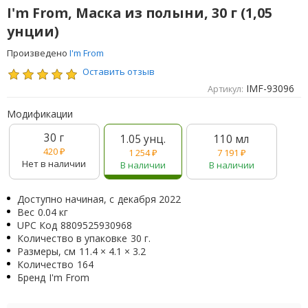
I'm From, Маска из полыни, 30 г (1,05
унции)
Произведено
I'm From
Оставить отзыв
IMF-93096
Артикул:
Модификации
30 г
1.05 унц.
110 мл
420
₽
1 254
₽
7 191
₽
Нет в наличии
В наличии
В наличии
Доступно начиная, с
декабря 2022
Вес
0.04 кг
UPC Код
8809525930968
Количество в упаковке
30 г.
Размеры, см
11.4 × 4.1 × 3.2
Количество
164
Бренд
I'm From