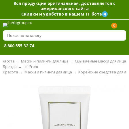
Вся продукция оригинальная, доставляется с
американского сайта
Скидки и удобство в нашем ТГ боте
0
8 800 555 32 74
Красота
→
Маски и пилинги для лица
→
Смываемые маски для лица
Бренды
→
I'm From
Красота
→
Маски и пилинги для лица
→
Корейские средства для ли