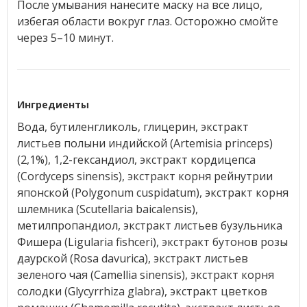
После умывания нанесите маску на все лицо,
избегая области вокруг глаз. Осторожно смойте
через 5–10 минут.
Ингредиенты
Вода, бутиленгликоль, глицерин, экстракт
листьев полыни индийской (Аrtemisia princeps)
(2,1%), 1,2-гександиол, экстракт кордицепса
(Cordyceps sinensis), экстракт корня рейнутрии
японской (Polygonum cuspidatum), экстракт корня
шлемника (Scutellaria baicalensis),
метилпропандиол, экстракт листьев бузульника
Фишера (Ligularia fishceri), экстракт бутонов розы
даурской (Rosa davurica), экстракт листьев
зеленого чая (Camellia sinensis), экстракт корня
солодки (Glycyrrhiza glabra), экстракт цветков