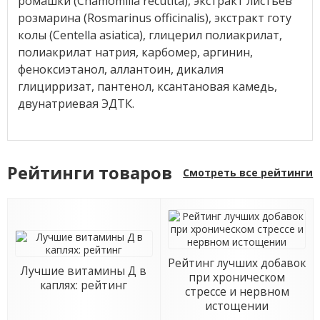
ромашки (Chamomilla recutita), экстракт листьев
розмарина (Rosmarinus officinalis), экстракт готу
колы (Centella asiatica), глицерил полиакрилат,
полиакрилат натрия, карбомер, аргинин,
феноксиэтанол, аллантоин, дикалия
глицирризат, пантенол, ксантановая камедь,
двунатриевая ЭДТК.
Рейтинги товаров
Смотреть все рейтинги
Рейтинг лучших добавок
Лучшие витамины Д в
при хроническом
каплях: рейтинг
стрессе и нервном
истощении