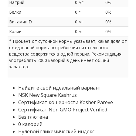
Натрий
0 мг
0%
Белки
0 г
0%
Витамин D
0 мг
0%
Калий
0 мг
0%
* Процент от суточной нормы указывает, какая доля от
ежедневной нормы потребления питательного
вещества содержится в одной порции. Рекомендация
употреблять 2000 калорий в день имеет общий
характер.
Найдите свой идеальный вариант
NSK New Square Kashrus
Сертификат кошерности Kosher Pareve
Сертификат Non GMO Project Verified
Без глютена
0 калорий
Нулевой гликемический индекс