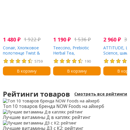
1 480
₽
1 922
₽
1 190
₽
1 536
₽
2 960
₽
3 
Conair, Хлопковое
Teeccino, Prebiotic
ATTITUDE, Lit
полотенце Twist &
Herbal Tea,
Science, шамп
Wrap, 1 шт.
органический темный
для душа 2 в 
5759
190
шоколад, без кофеина,
и груша, 473 
10 чайных пакетиков,
В корзину
В корзину
В кор
60 г (2,12 унции)
Рейтинги товаров
Смотреть все рейтинги
Топ 10 товаров бренда NOW Foods на айхерб
Лучшие витамины Д в каплях: рейтинг
Лучшие витамины Д3 с К2: рейтинг