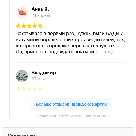
IHerbgroup.ru на карте Москвы — Яндекс Карты
Описание