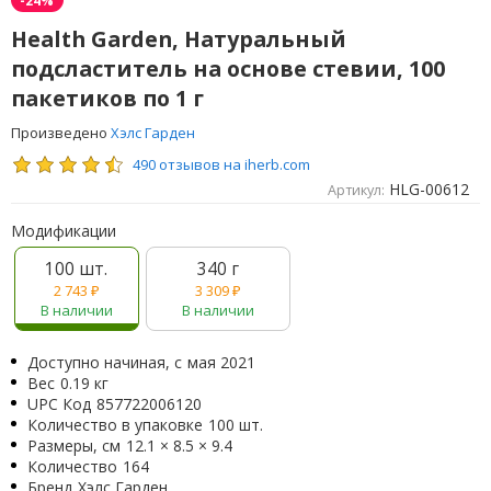
Health Garden, Натуральный
подсластитель на основе стевии, 100
пакетиков по 1 г
Произведено
Хэлс Гарден
490 отзывов на iherb.com
HLG-00612
Артикул:
Модификации
100 шт.
340 г
2 743
₽
3 309
₽
В наличии
В наличии
Доступно начиная, с
мая 2021
Вес
0.19 кг
UPC Код
857722006120
Количество в упаковке
100 шт.
Размеры, см
12.1 × 8.5 × 9.4
Количество
164
Бренд
Хэлс Гарден