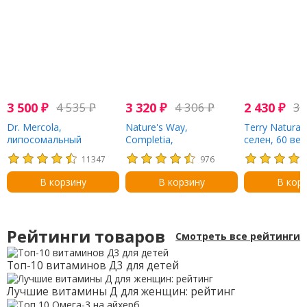
3 500
₽
4 535
₽
3 320
₽
4 306
₽
2 430
₽
3 
Dr. Mercola,
Nature's Way,
Terry Naturall
липосомальный
Completia,
селен, 60 вег
витамин С, 500 мг, 60
мультивитаминный
капсул
11347
976
капсул
комплекс для
диабетиков, не
В корзину
В корзину
В кор
содержит железа, 60
таблеток
Рейтинги товаров
Смотреть все рейтинги
Топ-10 витаминов Д3 для детей
Лучшие витамины Д для женщин: рейтинг