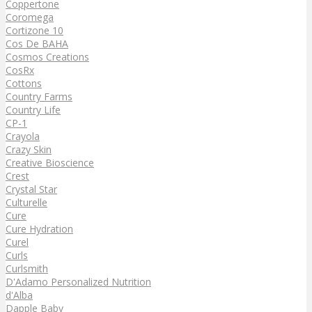
Coppertone
Coromega
Cortizone 10
Cos De BAHA
Cosmos Creations
CosRx
Cottons
Country Farms
Country Life
CP-1
Crayola
Crazy Skin
Creative Bioscience
Crest
Crystal Star
Culturelle
Cure
Cure Hydration
Curel
Curls
Curlsmith
D'Adamo Personalized Nutrition
d'Alba
Dapple Baby