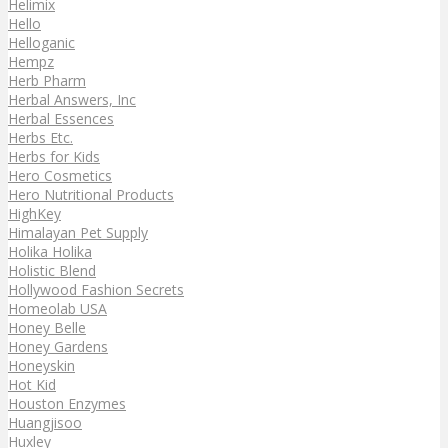
Helimix
Hello
Helloganic
Hempz
Herb Pharm
Herbal Answers, Inc
Herbal Essences
Herbs Etc.
Herbs for Kids
Hero Cosmetics
Hero Nutritional Products
HighKey
Himalayan Pet Supply
Holika Holika
Holistic Blend
Hollywood Fashion Secrets
Homeolab USA
Honey Belle
Honey Gardens
Honeyskin
Hot Kid
Houston Enzymes
Huangjisoo
Huxley