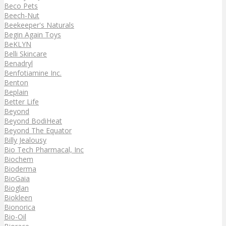
Beco Pets
Beech-Nut
Beekeeper's Naturals
Begin Again Toys
BeKLYN
Belli Skincare
Benadryl
Benfotiamine Inc.
Benton
Beplain
Better Life
Beyond
Beyond BodiHeat
Beyond The Equator
Billy Jealousy
Bio Tech Pharmacal, Inc
Biochem
Bioderma
BioGaia
Bioglan
Biokleen
Bionorica
Bio-Oil