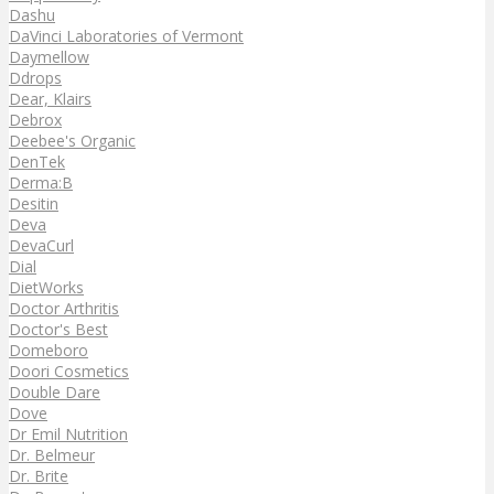
Dashu
DaVinci Laboratories of Vermont
Daymellow
Ddrops
Dear, Klairs
Debrox
Deebee's Organic
DenTek
Derma:B
Desitin
Deva
DevaCurl
Dial
DietWorks
Doctor Arthritis
Doctor's Best
Domeboro
Doori Cosmetics
Double Dare
Dove
Dr Emil Nutrition
Dr. Belmeur
Dr. Brite