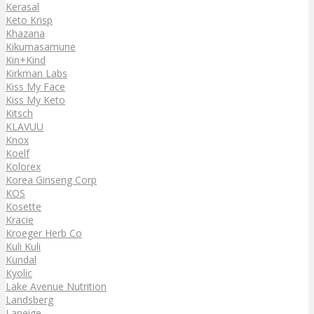
Kerasal
Keto Krisp
Khazana
Kikumasamune
Kin+Kind
Kirkman Labs
Kiss My Face
Kiss My Keto
Kitsch
KLAVUU
Knox
Koelf
Kolorex
Korea Ginseng Corp
KOS
Kosette
Kracie
Kroeger Herb Co
Kuli Kuli
Kundal
Kyolic
Lake Avenue Nutrition
Landsberg
Laneige