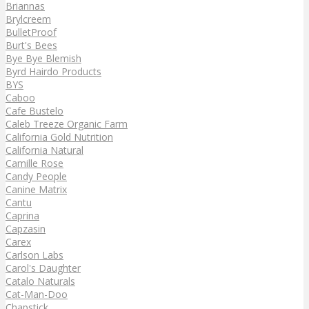
Briannas
Brylcreem
BulletProof
Burt's Bees
Bye Bye Blemish
Byrd Hairdo Products
BYS
Caboo
Cafe Bustelo
Caleb Treeze Organic Farm
California Gold Nutrition
California Natural
Camille Rose
Candy People
Canine Matrix
Cantu
Caprina
Capzasin
Carex
Carlson Labs
Carol's Daughter
Catalo Naturals
Cat-Man-Doo
Chapstick