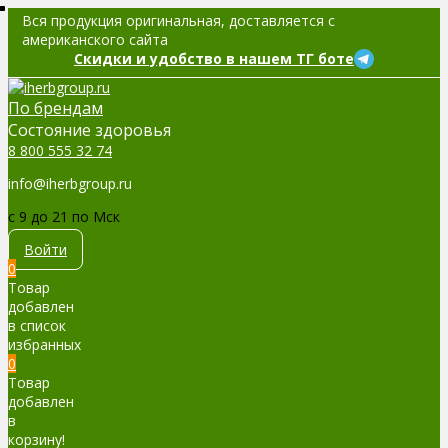
Вся продукция оригинальная, доставляется с
американского сайта
Скидки и удобство в нашем ТГ боте
По брендам
Cостояние здоровья
8 800 555 32 74
info@iherbgroup.ru
c 9 до 21 по Мск
Войти
0
Товар
добавлен
в список
избранных
0
Товар
добавлен
в
корзину!