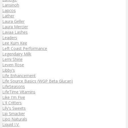
Lansinoh
Lapcos
Lather
Laura Geller
Laura Mercier
Lavaa Lashes
Leaders
Lee Kum Kee
Left Coast Performance
Legendairy Milk
Lemi Shine
Leven Rose
Libby's
Life Enhancement
Life Source Basics (WGP Beta Glucan)
LifeSeasons
LifeTime Vitamins
Like I'm Five
L'il Critters
Lily's Sweets
Lip Smacker
Lipo Naturals
Liquid I.V.