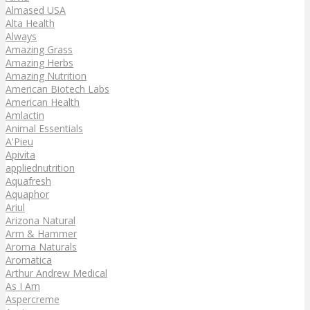
Almased USA
Alta Health
Always
Amazing Grass
Amazing Herbs
Amazing Nutrition
American Biotech Labs
American Health
Amlactin
Animal Essentials
A'Pieu
Apivita
appliednutrition
Aquafresh
Aquaphor
Ariul
Arizona Natural
Arm & Hammer
Aroma Naturals
Aromatica
Arthur Andrew Medical
As I Am
Aspercreme