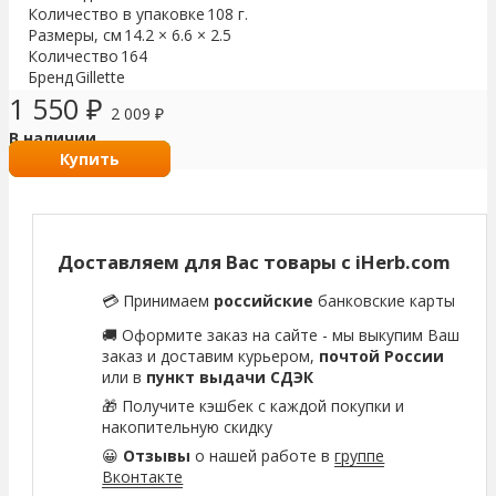
Количество в упаковке
108 г.
Размеры, см
14.2 × 6.6 × 2.5
Количество
164
Бренд
Gillette
1 550
₽
2 009
₽
В наличии
Купить
Доставляем для Вас товары с iHerb.com
💳 Принимаем
российские
банковские карты
🚚 Оформите заказ на сайте - мы выкупим Ваш
заказ и доставим курьером,
почтой России
или в
пункт выдачи СДЭК
🎁 Получите кэшбек с каждой покупки и
накопительную скидку
😀
Отзывы
о нашей работе в
группе
Вконтакте