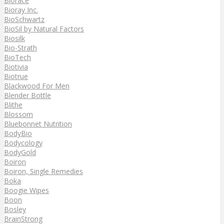
Biorace
Bioray Inc.
BioSchwartz
BioSil by Natural Factors
Biosilk
Bio-Strath
BioTech
Biotivia
Biotrue
Blackwood For Men
Blender Bottle
Blithe
Blossom
Bluebonnet Nutrition
BodyBio
Bodycology
BodyGold
Boiron
Boiron, Single Remedies
Boka
Boogie Wipes
Boon
Bosley
BrainStrong