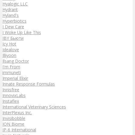
Hyalogic LLC
Hydrant
Hyland's
Hyperbiotics
I Dew Care
I Woke Up Like This
IBY Бьюти
Icy Hot
Idealove
Illiyoon
Ilsang Doctor
I'm From
immuneti
Imperial Elixir
Innate Response Formulas
Innisfree
InnovixLabs
Instaflex
International Veterinary Sciences
InterPlexus Inc.
Invisibobble
ION Biome
IP-6 International