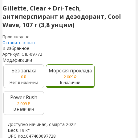
Gillette, Clear + Dri-Tech,
антиперспирант и дезодорант, Cool
Wave, 107 г (3,8 унции)
Произведено
Оставить отзыв
В избранное
Артикул:
GIL-09772
Модификации
Без запаха
Морская прохлада
0
₽
2 009
₽
Нет в наличии
В наличии
Power Rush
2 009
₽
В наличии
Доступно начиная, с
марта 2022
Вес
0.19 кг
UPC Код
047400097728