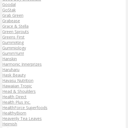
Goodal
GoStak
Grab Green
Grabease
Grace & Stella
Green Sprouts
Greens First
GummiKing
Gummiology
GummYum!
Hanskin
Harmonic Innerprizes
Haruharu
Hask Beauty
Havasu Nutrition
Hawaiian Tropic
Head & Shoulders
Health Direct
Health Plus Inc.
HealthForce Superfoods
HealthyBiom
Heavenly Tea Leaves
Heimish