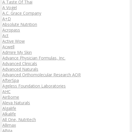
A Taste Of Thai
A Vogel
A.C. Grace Company
A+D
Absolute Nutrition
Acropass
Act
Active Wow
Acwell
Admire My Skin
Advance Physician Formulas, Inc.
Advanced Clinicals
Advanced Naturals
Advanced Orthomolecular Research AOR
AfterSpa
Ageless Foundation Laboratories
AHC
AirBorne
Aleva Naturals
Algalife
Alkalife
All One, Nutritech
Allimax
AllVia