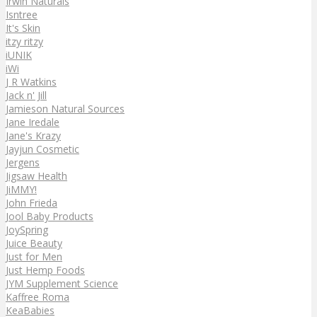
Irwin Naturals
Isntree
It's Skin
itzy ritzy
iUNIK
iWi
J R Watkins
Jack n' Jill
Jamieson Natural Sources
Jane Iredale
Jane's Krazy
Jayjun Cosmetic
Jergens
Jigsaw Health
JiMMY!
John Frieda
Jool Baby Products
JoySpring
Juice Beauty
Just for Men
Just Hemp Foods
JYM Supplement Science
Kaffree Roma
KeaBabies