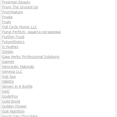
Freeman Beauty
From The Ground Up
FromNature
Frudia
Fruily
Full Circle Home LLC
Fungi Perfecti, защита организма
Further Food
FutureBiotics
G Hughes
G9skin
Gaia Herbs Professional Solutions
Garnier
Genceutic Naturals
Genexa LLC
Gigi Spa
Gillette
Gloves In A Bottle
GNC
Godefroy
Gold Bond
Golden Flower
Goli Nutrition
Good Day Chocolate