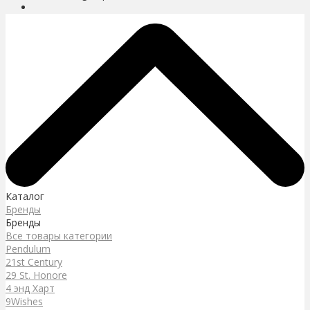
Каталог
Бренды
Бренды
Все товары категории
Pendulum
21st Century
29 St. Honore
4 энд Харт
9Wishes