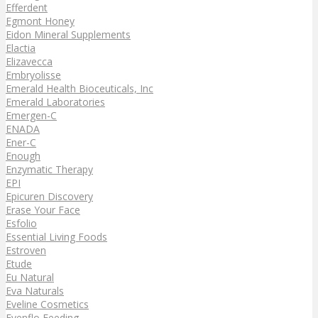
Efferdent
Egmont Honey
Eidon Mineral Supplements
Elactia
Elizavecca
Embryolisse
Emerald Health Bioceuticals, Inc
Emerald Laboratories
Emergen-C
ENADA
Ener-C
Enough
Enzymatic Therapy
EPI
Epicuren Discovery
Erase Your Face
Esfolio
Essential Living Foods
Estroven
Etude
Eu Natural
Eva Naturals
Eveline Cosmetics
Evenflo Feeding