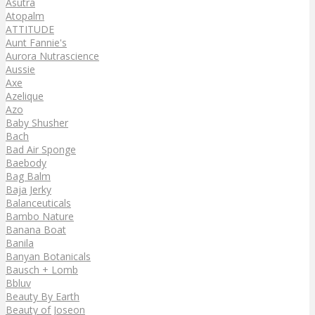
Asutra
Atopalm
ATTITUDE
Aunt Fannie's
Aurora Nutrascience
Aussie
Axe
Azelique
Azo
Baby Shusher
Bach
Bad Air Sponge
Baebody
Bag Balm
Baja Jerky
Balanceuticals
Bambo Nature
Banana Boat
Banila
Banyan Botanicals
Bausch + Lomb
Bbluv
Beauty By Earth
Beauty of Joseon