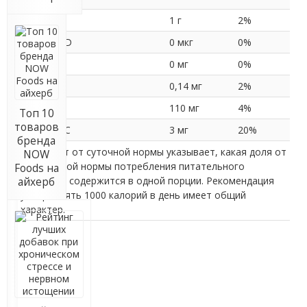
Белки
1 г
2%
Витамин D
0 мкг
0%
Кальций
0 мг
0%
Железо
0,14 мг
2%
Калий
110 мг
4%
Топ 10
товаров
Витамин С
3 мг
20%
бренда
* Процент от суточной нормы указывает, какая доля от
NOW
ежедневной нормы потребления питательного
Foods на
вещества содержится в одной порции. Рекомендация
айхерб
употреблять 1000 калорий в день имеет общий
характер.