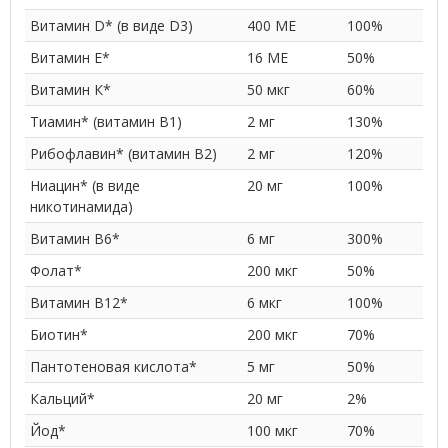
Витамин D* (в виде D3)
400 МЕ
100%
Витамин E*
16 МЕ
50%
Витамин К*
50 мкг
60%
Тиамин* (витамин B1)
2 мг
130%
Рибофлавин* (витамин B2)
2 мг
120%
Ниацин* (в виде
20 мг
100%
никотинамида)
Витамин B6*
6 мг
300%
Фолат*
200 мкг
50%
Витамин B12*
6 мкг
100%
Биотин*
200 мкг
70%
Пантотеновая кислота*
5 мг
50%
Кальций*
20 мг
2%
Йод*
100 мкг
70%