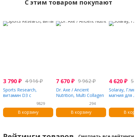
C этим товаром покупают
3 790
₽
4 916
₽
7 670
₽
9 962
₽
4 620
₽
5 
Sports Research,
Dr. Axe / Ancient
Solaray, Глиц
витамин D3 с
Nutrition, Multi Collagen
магния для л
кокосовым маслом, 125
Protein, Strawberry
усвоения, 350
9829
294
мкг (5000 МЕ), 360
Lemonade, 1.18 lbs
вегетарианск
мягких таблеток
(535.5 g)
В корзину
В корзину
В кор
Рейтинги товаров
Смотреть все рейтинги