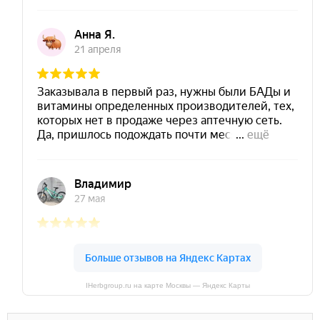
IHerbgroup.ru на карте Москвы — Яндекс Карты