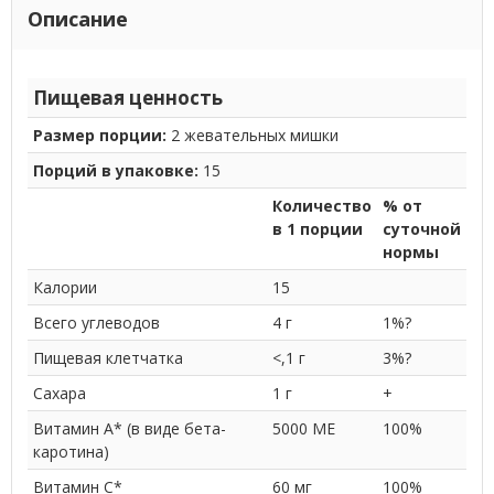
Описание
Пищевая ценность
Размер порции:
2 жевательных мишки
Порций в упаковке:
15
Количество
% от
в 1 порции
суточной
нормы
Калории
15
Всего углеводов
4 г
1%?
Пищевая клетчатка
<,1 г
3%?
Сахара
1 г
+
Витамин A* (в виде бета-
5000 МЕ
100%
каротина)
Витамин C*
60 мг
100%