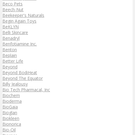
Beco Pets
Beech-Nut
Beekeeper's Naturals
Begin Again Toys
BeKLYN
Belli Skincare
Benadryl
Benfotiamine Inc.
Benton
Beplain
Better Life
Beyond
Beyond BodiHeat
Beyond The Equator
Billy Jealousy
Bio Tech Pharmacal, Inc
Biochem
Bioderma
BioGaia
Bioglan
Biokleen
Bionorica
Bio-Oil