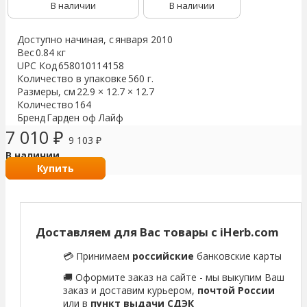
В наличии
В наличии
Доступно начиная, с
января 2010
Вес
0.84 кг
UPC Код
658010114158
Количество в упаковке
560 г.
Размеры, см
22.9 × 12.7 × 12.7
Количество
164
Бренд
Гарден оф Лайф
7 010
₽
9 103
₽
В наличии
Купить
Доставляем для Вас товары с iHerb.com
💳 Принимаем
российские
банковские карты
🚚 Оформите заказ на сайте - мы выкупим Ваш
заказ и доставим курьером,
почтой России
или в
пункт выдачи СДЭК