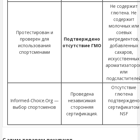
Не содержит
глютена. Не
содержит
молочных или
Протестирован и
соевых
проверен для
Подтверждено
ингредиентов,
использования
отсутствие ГМО
добавленных
спортсменами
сахаров,
искусственных
ароматизаторо
или
подсластителе
Отсутствие
Проведена
глютена
Informed-Choice.Org —
независимая
подтверждено
выбор спортсменов
сторонняя
сертификатом
сертификация.
NSF
C этим товаром покупают