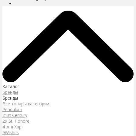
Каталог
Бренды
Бренды
Все товары категории
Pendulum
21st Century
29 St. Honore
4 энд Харт
9Wishes