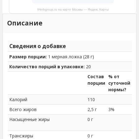
IHerbgroup.ru на карте Москвы — Яндекс Карты
Описание
Сведения о добавке
Размер порции:
1 мерная ложка (28 г)
Количество порций в упаковке:
20
Состав
% от
порции
суточной
нормы?
Калорий
110
Всего жиров
2,5 г
3%
Насыщенные жиры
0 г
Трансжиры
0 г