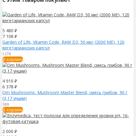
5 480
₽
7 108
₽
Garden of Life, Vitamin Code, RAW D3, 50 мкг (2000 МЕ), 120
вегетарианских капсул
1278
В корзину
4 910
₽
6 378
₽
Om Mushrooms, Mushroom Master Blend, смесь грибов, 90 г
(3,17 унции)
369
В корзину
2 000
₽