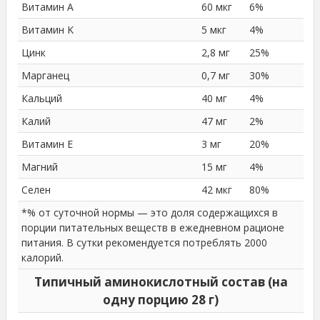
Витамин A
60 мкг
6%
Витамин K
5 мкг
4%
Цинк
2,8 мг
25%
Марганец
0,7 мг
30%
Кальций
40 мг
4%
Калий
47 мг
2%
Витамин E
3 мг
20%
Магний
15 мг
4%
Селен
42 мкг
80%
*% от суточной нормы — это доля содержащихся в
порции питательных веществ в ежедневном рационе
питания. В сутки рекомендуется потреблять 2000
калорий.
Типичный аминокислотный состав (на
одну порцию 28 г)