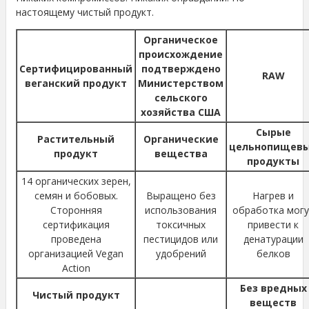
настоящему чистый продукт.
Органическое
происхождение
Сертифицированный
подтверждено
RAW
веганский продукт
Министерством
сельского
хозяйства США
Сырые
Растительный
Органические
цельнопищев
продукт
вещества
продукты
14 органических зерен,
семян и бобовых.
Выращено без
Нагрев и
Сторонняя
использования
обработка могу
сертификация
токсичных
привести к
проведена
пестицидов или
денатурации
организацией Vegan
удобрений
белков
Action
Без вредных
Чистый продукт
веществ