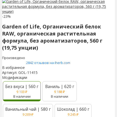
-23%
Garden of Life, Органический белок
RAW, органическая растительная
формула, без ароматизаторов, 560 г
(19,75 унции)
Произведено
2842 отзывов на iherb.com
В избранное
Артикул:
GOL-11415
Модификации
Без вкуса | 560 г
Ваниль | 620 г
9 103
₽
9 188
₽
В наличии
В наличии
Ванильный чай | 580 г
Шоколад | 660 г
9 209
₽
9 245
₽