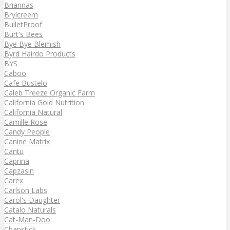
Briannas
Brylcreem
BulletProof
Burt's Bees
Bye Bye Blemish
Byrd Hairdo Products
BYS
Caboo
Cafe Bustelo
Caleb Treeze Organic Farm
California Gold Nutrition
California Natural
Camille Rose
Candy People
Canine Matrix
Cantu
Caprina
Capzasin
Carex
Carlson Labs
Carol's Daughter
Catalo Naturals
Cat-Man-Doo
Chapstick