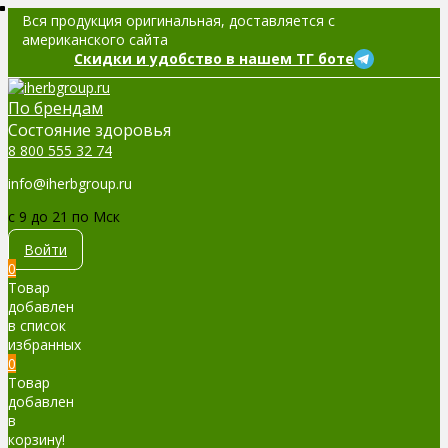
Вся продукция оригинальная, доставляется с
американского сайта
Скидки и удобство в нашем ТГ боте
По брендам
Cостояние здоровья
8 800 555 32 74
info@iherbgroup.ru
c 9 до 21 по Мск
Войти
0
Товар
добавлен
в список
избранных
0
Товар
добавлен
в
корзину!