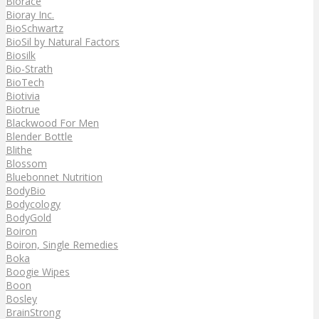
Biorace
Bioray Inc.
BioSchwartz
BioSil by Natural Factors
Biosilk
Bio-Strath
BioTech
Biotivia
Biotrue
Blackwood For Men
Blender Bottle
Blithe
Blossom
Bluebonnet Nutrition
BodyBio
Bodycology
BodyGold
Boiron
Boiron, Single Remedies
Boka
Boogie Wipes
Boon
Bosley
BrainStrong