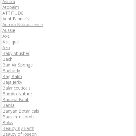
Asutra
Atopalm
ATTITUDE
Aunt Fannie's
Aurora Nutrascience
Aussie
Axe
Azelique
Azo
Baby Shusher
Bach
Bad Air Sponge
Baebody
Bag Balm
Baja Jerky
Balanceuticals
Bambo Nature
Banana Boat
Banila
Banyan Botanicals
Bausch + Lomb
Bbluv
Beauty By Earth
Beauty of Joseon