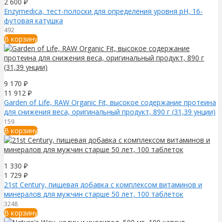
2 600
₽
Enzymedica, тест-полоски для определения уровня pH, 16-
футовая катушка
492
В корзину
9 170
₽
11 912
₽
Garden of Life, RAW Organic Fit, высокое содержание протеина
для снижения веса, оригинальный продукт, 890 г (31,39 унции)
159
В корзину
1 330
₽
1 729
₽
21st Century, пищевая добавка с комплексом витаминов и
минералов для мужчин старше 50 лет, 100 таблеток
3248
В корзину