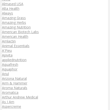
Almased USA
Alta Health
Always
Amazing Grass
Amazing Herbs
Amazing Nutrition
American Biotech Labs
American Health
Amlactin
Animal Essentials
A'Pieu
Apivita
appliednutrition
Aquafresh
Aquaphor
Ariul
Arizona Natural
Arm & Hammer
Aroma Naturals
Aromatica
Arthur Andrew Medical
As I Am
Aspercreme