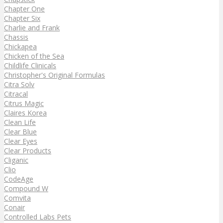
Chapter One
Chapter Six
Charlie and Frank
Chassis
Chickapea
Chicken of the Sea
Childlife Clinicals
Christopher's Original Formulas
Citra Solv
Citracal
Citrus Magic
Claires Korea
Clean Life
Clear Blue
Clear Eyes
Clear Products
Cliganic
Clio
CodeAge
Compound W
Comvita
Conair
Controlled Labs Pets