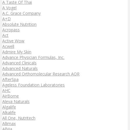
A Taste Of Thai
A Vogel
A.C. Grace Company
A+D
Absolute Nutrition
Acropass
Act
Active Wow
Acwell
Admire My Skin
Advance Physician Formulas, Inc.
Advanced Clinicals
Advanced Naturals
Advanced Orthomolecular Research AOR
AfterSpa
Ageless Foundation Laboratories
AHC
AirBorne
Aleva Naturals
Algalife
Alkalife
All One, Nutritech
Allimax
AllVia