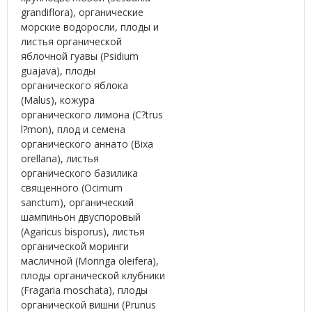
grandiflora), органические
морские водоросли, плоды и
листья органической
яблочной гуавы (Psidium
guajava), плоды
органического яблока
(Malus), кожура
органического лимона (C?trus
l?mon), плод и семена
органического аннато (Bixa
orellana), листья
органического базилика
священного (Ocimum
sanctum), органический
шампиньон двуспоровый
(Agaricus bisporus), листья
органической моринги
масличной (Moringa oleifera),
плоды органической клубники
(Fragaria moschata), плоды
органической вишни (Prunus