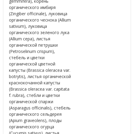
gemmifera), корень
органического имбиря
(Zingiber officinale), луковица
органического чеснока (Allium
sativum), луковица
органического зеленого лука
(Allium cepa), листья
органической петрушки
(Petroselinum crispum),
стебель и цветки
органической цветной
капусты (Brassica oleracea var.
botrytis), листья органической
краснокочанной капусты
(Brassica oleracea var. capitata
f. rubra), стебли и цветки
органической спаржи
(Asparagus officinalis), стебель
органического сельдерея
(Apium graveolens), плоды
органического огурца
(Cucumis sativus), листья