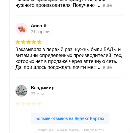
IHerbgroup.ru на карте Москвы — Яндекс Карты