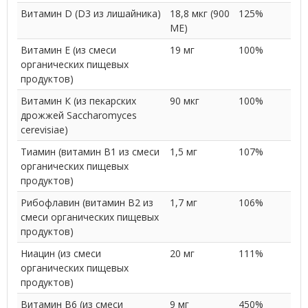
Витамин D (D3 из лишайника)
18,8 мкг (900
125%
МЕ)
Витамин Е (из смеси
19 мг
100%
органических пищевых
продуктов)
Витамин К (из пекарских
90 мкг
100%
дрожжей Saccharomyces
cerevisiae)
Тиамин (витамин B1 из смеси
1,5 мг
107%
органических пищевых
продуктов)
Рибофлавин (витамин B2 из
1,7 мг
106%
смеси органических пищевых
продуктов)
Ниацин (из смеси
20 мг
111%
органических пищевых
продуктов)
Витамин B6 (из смеси
9 мг
450%