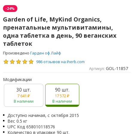
-24%
Garden of Life, MyKind Organics,
пренатальные мультивитамины,
одна таблетка в день, 90 веганских
таблеток
Произведено
Гарден оф Лайф
986 отзывов на iherb.com
GOL-11857
Артикул:
Модификации
30 шт.
90 шт.
7 641
₽
17 572
₽
В наличии
В наличии
Доступно начиная, с
октября 2015
Вес
0.5 кг
UPC Код
658010118576
Количество в упаковке
90 шт.