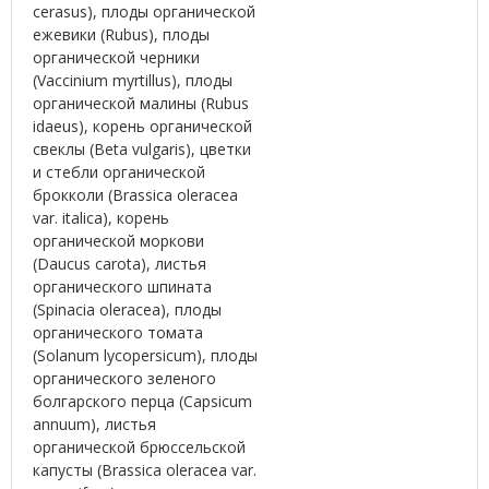
cerasus), плоды органической
ежевики (Rubus), плоды
органической черники
(Vaccinium myrtillus), плоды
органической малины (Rubus
idaeus), корень органической
свеклы (Beta vulgaris), цветки
и стебли органической
брокколи (Brassica oleracea
var. italica), корень
органической моркови
(Daucus carota), листья
органического шпината
(Spinacia oleracea), плоды
органического томата
(Solanum lycopersicum), плоды
органического зеленого
болгарского перца (Capsicum
annuum), листья
органической брюссельской
капусты (Brassica oleracea var.