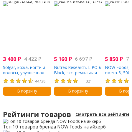
3 400
₽
4 422
₽
5 160
₽
6 697
₽
5 850
₽
7 
Solgar, кожа, ногти и
Nutrex Research, LIPO-6
NOW Foods, 
волосы, улучшенная
Black, экстремальная
омега-3, 500 
формула с МСМ, 120
эффективность, 120
ДГК, 180 мяг
44738
321
таблеток
черных капсул
таблеток из
желатина
В корзину
В корзину
В кор
Рейтинги товаров
Смотреть все рейтинги
Топ 10 товаров бренда NOW Foods на айхерб