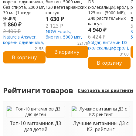
1 630
₽
3
1 860
₽
2 123
₽
5
4 940
₽
2 406
₽
NOW Foods,
So
6 424
₽
Nature's Answer,
биотин, 5000 мкг,
50
корень одуванчика,
120 вегетарианских
Solgar, витамин D3
ра
32179
без спирта, 2000 мг,
капсул
(холекальциферол),
ка
2158
В корзину
30 мл (1 жидк.
125 мкг (5000 МЕ),
3100
В корзину
унция)
240 растительных
В корзину
капсул
Рейтинги товаров
Смотреть все рейтинги
Топ-10 витаминов Д3
Лучшие витамины Д3 с
для детей
К2: рейтинг