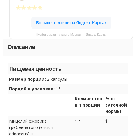
IHerbgroup.ru на карте Москвы — Яндекс Карты
Описание
Пищевая ценность
Размер порции:
2 капсулы
Порций в упаковке:
15
Количество
% от
в 1 порции
суточной
нормы
Мицелий ежовика
1 г
†
гребенчатого (ericium
erinaceus) ‡