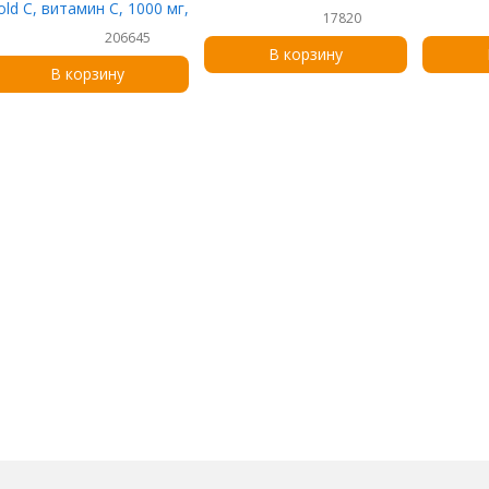
old C, витамин C, 1000 мг,
17820
40 вегетарианских капсул
206645
В корзину
В корзину