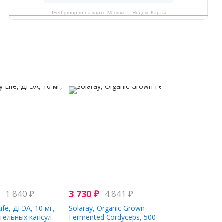
IHerbgroup.ru на карте Москвы — Яндекс Карты
1 840
₽
3 730
₽
4 841
₽
ife, ДГЭА, 10 мг,
Solaray, Organic Grown
тельных капсул
Fermented Cordyceps, 500