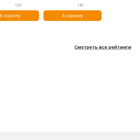
mg, 60 VegCaps
107
181
В корзину
В корзину
Смотреть все рейтинги