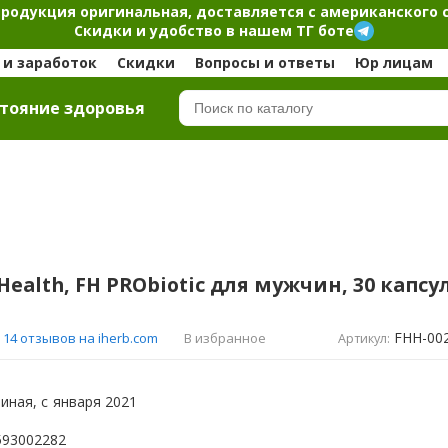
продукция оригинальная, доставляется с американского 
Скидки и удобство в нашем ТГ боте
и заработок
Скидки
Вопросы и ответы
Юр лицам
тояние здоровья
Health, FH PRObiotic для мужчин, 30 капсу
FHH-00
В избранное
14 отзывов на iherb.com
Артикул:
иная, с
января 2021
593002282