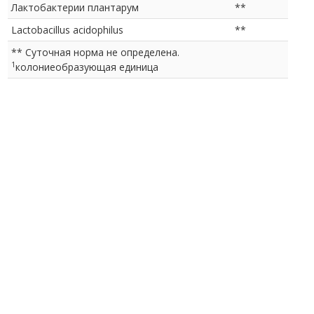
Лактобактерии плантарум
**
Lactobacillus acidophilus
**
** Суточная норма не определена.
1
колониеобразующая единица