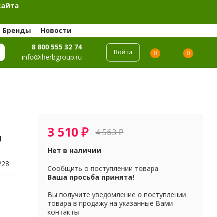
сайта
Бренды
Новости
8 800 555 32 74
Войти
0
0
info@iherbgroup.ru
3 510
₽
4 563
₽
л
Нет в наличии
228
Сообщить о поступлении товара
Ваша просьба принята!
Вы получите уведомление о поступлении
товара в продажу на указанные Вами
контакты