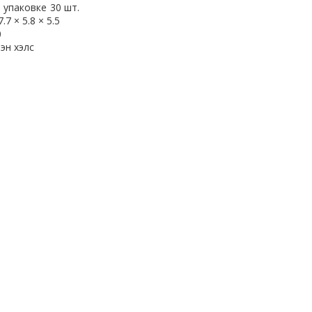
 упаковке
30 шт.
7.7 × 5.8 × 5.5
0
эн хэлс