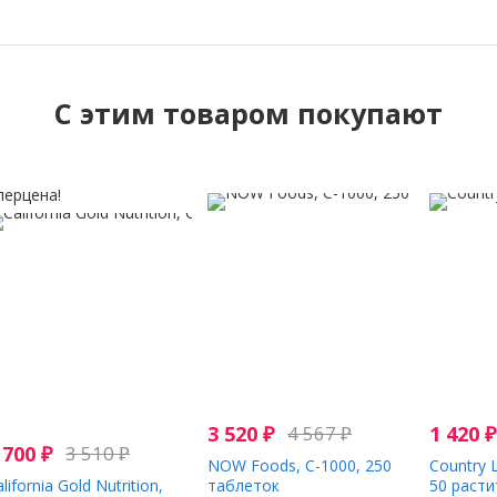
C этим товаром покупают
перцена!
3 520
₽
4 567
₽
1 420
₽
 700
₽
3 510
₽
NOW Foods, C-1000, 250
Country L
lifornia Gold Nutrition,
таблеток
50 расти