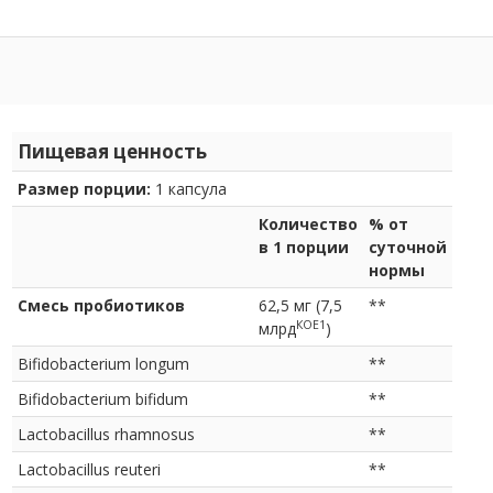
Пищевая ценность
Размер порции:
1 капсула
Количество
% от
в 1 порции
суточной
нормы
Смесь пробиотиков
62,5 мг (7,5
**
КОЕ1
млрд
)
Bifidobacterium longum
**
Bifidobacterium bifidum
**
Lactobacillus rhamnosus
**
Lactobacillus reuteri
**