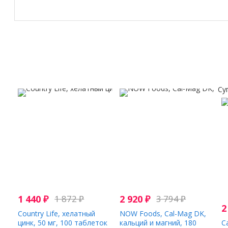
Су
1 440
₽
1 872
₽
2 920
₽
3 794
₽
2
Country Life, хелатный
NOW Foods, Cal-Mag DK,
цинк, 50 мг, 100 таблеток
кальций и магний, 180
Ca