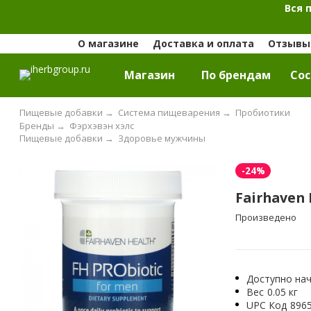
Вся 
О магазине
Доставка и оплата
Отзывы 
Магазин
По брендам
Cос
Пищевые добавки
→
Система пищеварения
→
Пробиотики
Бренды
→
Фэрхэвэн хэлс
Пищевые добавки
→
Здоровье мужчины
-24%
Fairhaven 
Произведено
Доступно нач
Вес
0.05 кг
UPC Код
896