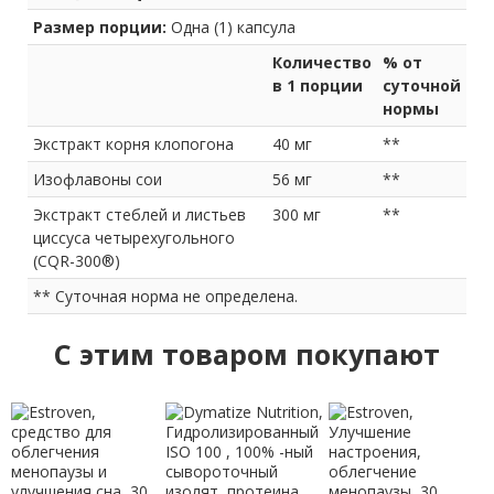
Размер порции:
Одна (1) капсула
Количество
% от
в 1 порции
суточной
нормы
Экстракт корня клопогона
40 мг
**
Изофлавоны сои
56 мг
**
Экстракт стеблей и листьев
300 мг
**
циссуса четырехугольного
(CQR-300®)
** Суточная норма не определена.
C этим товаром покупают