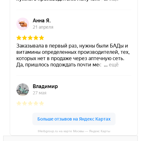
IHerbgroup.ru на карте Москвы — Яндекс Карты