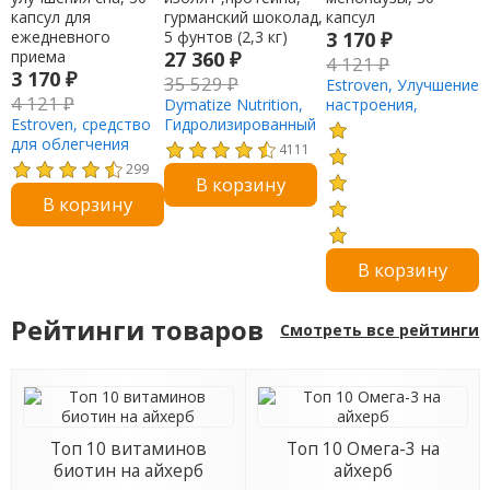
3 170
₽
27 360
₽
4 121
₽
3 170
₽
35 529
₽
Estroven, Улучшение
4 121
₽
Dymatize Nutrition,
настроения,
Estroven, средство
Гидролизированный
облегчение
для облегчения
ISO 100 , 100% -ный
менопаузы, 30
4111
менопаузы и
сывороточный
капсул
299
В корзину
улучшения сна, 30
изолят ,протеина,
В корзину
капсул для
гурманский шоколад,
ежедневного
5 фунтов (2,3 кг)
приема
В корзину
Рейтинги товаров
Смотреть все рейтинги
Топ 10 витаминов
Топ 10 Омега-3 на
биотин на айхерб
айхерб