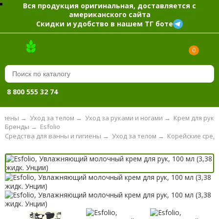
Вся продукция оригинальная, доставляется с
американского сайта
Скидки и удобство в нашем ТГ боте
0
8 800 555 32 74
игиены
→
Уход за телом
→
Уход за руками и ногами
→
Крем для рук
Бренды
→
Esfolio
Средства для ванны и гигиены
→
Уход за телом
→
Корейские средс