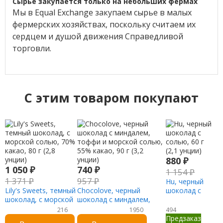
Сырье закупается только на небольших фермах
Мы в Equal Exchange закупаем сырье в малых
фермерских хозяйствах, поскольку считаем их
сердцем и душой движения Справедливой
торговли.
C этим товаром покупают
880
₽
1 050
₽
740
₽
1 154
₽
1 371
₽
957
₽
Hu, черный
Lily's Sweets, темный
Chocolove, черный
шоколад с
шоколад, с морской
шоколад с миндалем,
солью, 60 г
солью, 70% какао,
тоффи и морской солью,
(2,1 унции)
216
1950
494
80 г (2,8 унции)
55% какао, 90 г (3,2
Предзаказ