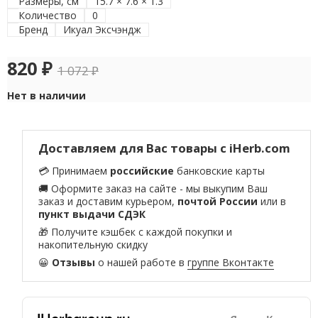
Размеры, см
15.7 × 7.6 × 1.3
Количество
0
Бренд
Икуал Эксчэндж
820
₽
1 072
₽
Нет в наличии
Доставляем для Вас товары с iHerb.com
💳 Принимаем
российские
банковские карты
🚚 Оформите заказ на сайте - мы выкупим Ваш
заказ и доставим курьером,
почтой России
или в
пункт выдачи СДЭК
🎁 Получите кэшбек с каждой покупки и
накопительную скидку
😀
Отзывы
о нашей работе в
группе Вконтакте