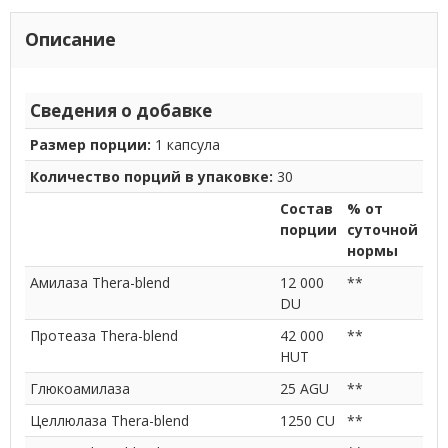
Описание
Сведения о добавке
Размер порции:
1 капсула
Количество порций в упаковке:
30
Состав
% от
порции
суточной
нормы
Амилаза Thera-blend
12 000
**
DU
Протеаза Thera-blend
42 000
**
HUT
Глюкоамилаза
25 AGU
**
Целлюлаза Thera-blend
1250 CU
**