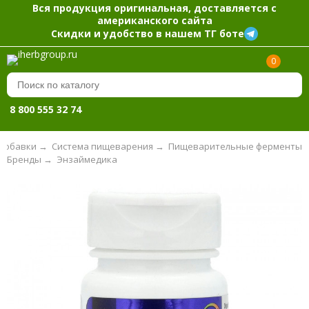
Вся продукция оригинальная, доставляется с
американского сайта
Скидки и удобство в нашем ТГ боте
0
8 800 555 32 74
добавки
→
Система пищеварения
→
Пищеварительные ферменты
Бренды
→
Энзаймедика