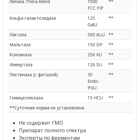
Липаза Thera-blend
1500
**
FCC FIP
Альфа-галактозидаза
125
**
GalU
Лактаза
500 ALU
**
Мальтаза
150 DP
**
Ксиланаза
250 XU
**
Инвертаза
120 SU
**
Пектиназа (с фитазой)
35
**
Endo-
PGU
Гемицеллюлаза
15 HCU
**
**Суточная норма не установлена.
Не содержит ГМО
Препарат полного спектра
Эксперты по ферментам