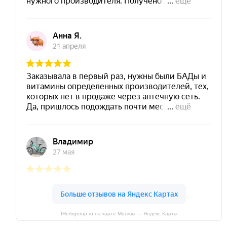
IHerbgroup.ru на карте Москвы — Яндекс Карты