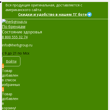
Вся продукция оригинальная, доставляется с
американского сайта
Скидки и удобство в нашем ТГ боте
По брендам
Cостояние здоровья
8 800 555 32 74
info@iherbgroup.ru
c 9 до 21 по Мск
Войти
0
Товар
добавлен
в список
избранных
0
Товар
добавлен
в
корзину!