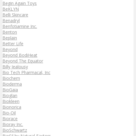
Begin Again Toys
BeKLYN
Belli Skincare
Benadryl
Benfotiamine Inc.
Benton
Beplain
Better Life
Beyond
Beyond BodiHeat
Beyond The Equator
Billy Jealousy
Bio Tech Pharmacal, Inc
Biochem
Bioderma
BioGaia
Bioglan
Biokleen
Bionorica
Bio-Oil
Biorace
Bioray Inc.
BioSchwartz
BioSil by Natural Factors