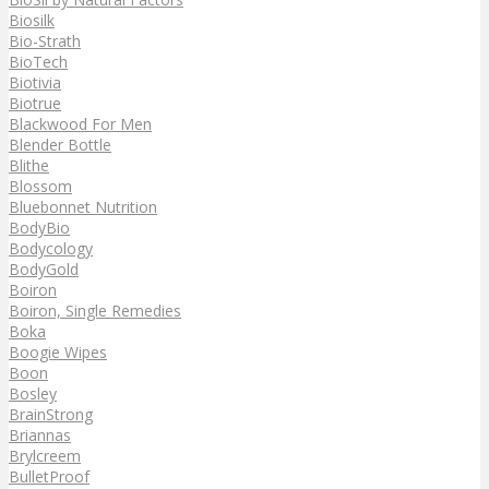
Biosilk
Bio-Strath
BioTech
Biotivia
Biotrue
Blackwood For Men
Blender Bottle
Blithe
Blossom
Bluebonnet Nutrition
BodyBio
Bodycology
BodyGold
Boiron
Boiron, Single Remedies
Boka
Boogie Wipes
Boon
Bosley
BrainStrong
Briannas
Brylcreem
BulletProof