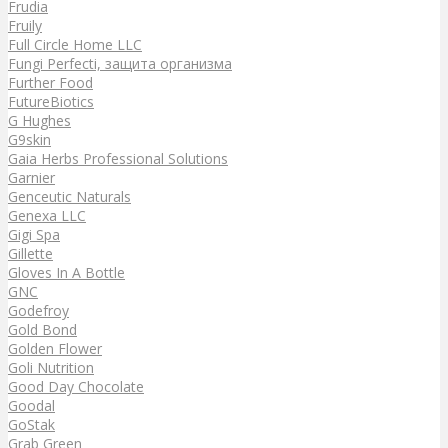
Frudia
Fruily
Full Circle Home LLC
Fungi Perfecti, защита организма
Further Food
FutureBiotics
G Hughes
G9skin
Gaia Herbs Professional Solutions
Garnier
Genceutic Naturals
Genexa LLC
Gigi Spa
Gillette
Gloves In A Bottle
GNC
Godefroy
Gold Bond
Golden Flower
Goli Nutrition
Good Day Chocolate
Goodal
GoStak
Grab Green