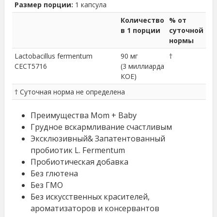
Размер порции:
1 капсула
Количество
% от
в 1 порции
суточной
нормы
Lactobacillus fermentum
90 мг
†
CECT5716
(3 миллиарда
КОЕ)
† Суточная норма не определена
Преимущества Mom + Baby
Грудное вскармливание счастливым
Эксклюзивный& Запатентованный
пробиотик L. Fermentum
Пробиотическая добавка
Без глютена
Без ГМО
Без искусственных красителей,
ароматизаторов и консервантов