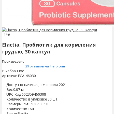
-23%
Elactia, Пробиотик для кормления
грудью, 30 капсул
Произведено
29 отзывов на iherb.com
В избранное
Артикул:
ECA-46030
Доступно начиная, с
февраля 2021
Вес
0.07 кг
UPC Код
602359460308
Количество в упаковке
30 шт.
Размеры, см
8.9 × 6 × 5.8
Количество
164
Бренд
Elactia