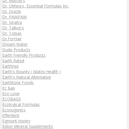
Dr. Murray's
Dr. Ohhira's, Essential Formulas Inc.
Dr. Oracle
Dr. PAWPAW
Dr. Sinatra
Dr. Talbot's
Dr. Tobias
Dr.ForHair
Dream Water
Dude Products
Earth Friendly Products
Earth Rated
Earthrise
Earth's Bounty ( Matrix Health )
Earth's Natural Alternative
Earthtone Foods
Ec Бар
Eco Love
ECOBAGS
Ecological Formulas
Econugenics
Efferdent
Egmont Honey
Eidon Mineral Supplements