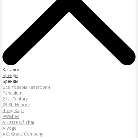
Каталог
Бренды
Бренды
Все товары категории
Pendulum
21st Century
29 St. Honore
4 энд Харт
9Wishes
A Taste Of Thai
A Vogel
A.C. Grace Company