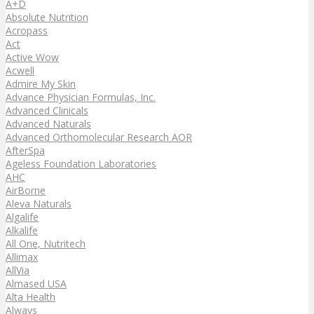
A+D
Absolute Nutrition
Acropass
Act
Active Wow
Acwell
Admire My Skin
Advance Physician Formulas, Inc.
Advanced Clinicals
Advanced Naturals
Advanced Orthomolecular Research AOR
AfterSpa
Ageless Foundation Laboratories
AHC
AirBorne
Aleva Naturals
Algalife
Alkalife
All One, Nutritech
Allimax
AllVia
Almased USA
Alta Health
Always