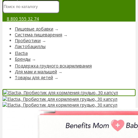
8 800 555 32 74
Пищевые добавки
→
Система пищеварения
→
Пробиотики
→
Лактобациллы
Elactia
Бренды
→
Поддержка грудного вскармливания
Для мам и малышей
→
Товары для детей
→