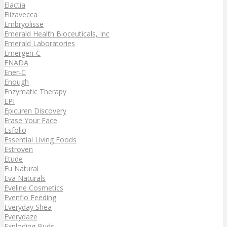
Elactia
Elizavecca
Embryolisse
Emerald Health Bioceuticals, Inc
Emerald Laboratories
Emergen-C
ENADA
Ener-C
Enough
Enzymatic Therapy
EPI
Epicuren Discovery
Erase Your Face
Esfolio
Essential Living Foods
Estroven
Etude
Eu Natural
Eva Naturals
Eveline Cosmetics
Evenflo Feeding
Everyday Shea
Everydaze
Exploding Buds