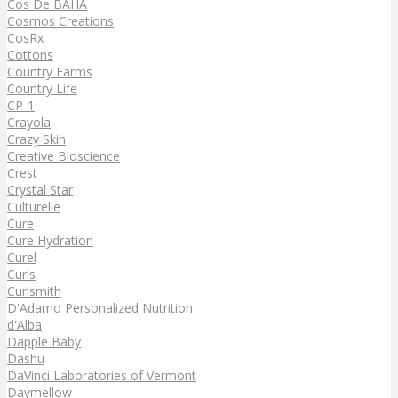
Cos De BAHA
Cosmos Creations
CosRx
Cottons
Country Farms
Country Life
CP-1
Crayola
Crazy Skin
Creative Bioscience
Crest
Crystal Star
Culturelle
Cure
Cure Hydration
Curel
Curls
Curlsmith
D'Adamo Personalized Nutrition
d'Alba
Dapple Baby
Dashu
DaVinci Laboratories of Vermont
Daymellow