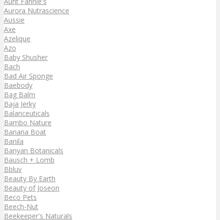
Aunt Fannie's
Aurora Nutrascience
Aussie
Axe
Azelique
Azo
Baby Shusher
Bach
Bad Air Sponge
Baebody
Bag Balm
Baja Jerky
Balanceuticals
Bambo Nature
Banana Boat
Banila
Banyan Botanicals
Bausch + Lomb
Bbluv
Beauty By Earth
Beauty of Joseon
Beco Pets
Beech-Nut
Beekeeper's Naturals