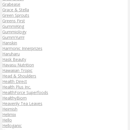
Grabease
Grace & Stella
Green Sprouts
Greens First
GummiKing
Gummiology
GummYum!
Hanskin
Harmonic Innerprizes
Haruharu
Hask Beauty
Havasu Nutrition
Hawaiian Tropic
Head & Shoulders
Health Direct
Health Plus Inc.
HealthForce Superfoods
HealthyBiom
Heavenly Tea Leaves
Heimish
Helimix
Hello
Helloganic