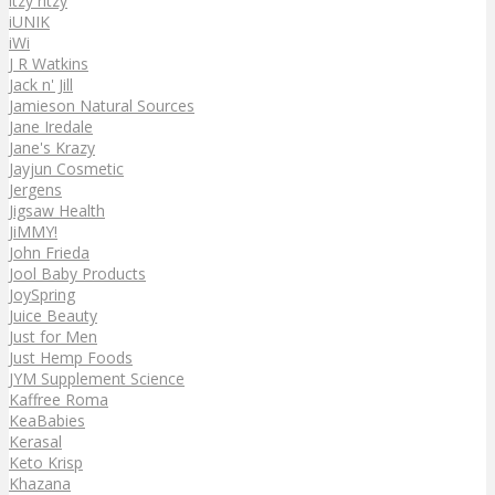
itzy ritzy
iUNIK
iWi
J R Watkins
Jack n' Jill
Jamieson Natural Sources
Jane Iredale
Jane's Krazy
Jayjun Cosmetic
Jergens
Jigsaw Health
JiMMY!
John Frieda
Jool Baby Products
JoySpring
Juice Beauty
Just for Men
Just Hemp Foods
JYM Supplement Science
Kaffree Roma
KeaBabies
Kerasal
Keto Krisp
Khazana