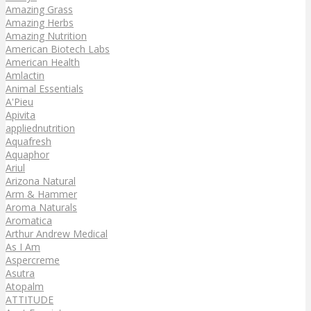
Amazing Grass
Amazing Herbs
Amazing Nutrition
American Biotech Labs
American Health
Amlactin
Animal Essentials
A'Pieu
Apivita
appliednutrition
Aquafresh
Aquaphor
Ariul
Arizona Natural
Arm & Hammer
Aroma Naturals
Aromatica
Arthur Andrew Medical
As I Am
Aspercreme
Asutra
Atopalm
ATTITUDE