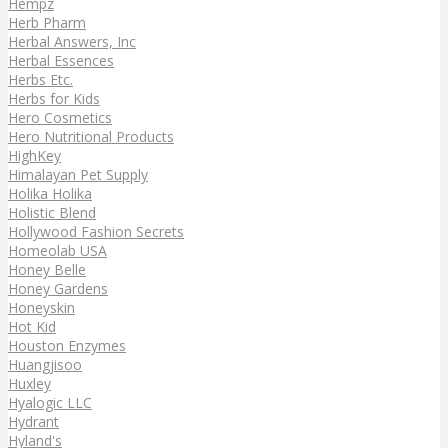
Hempz
Herb Pharm
Herbal Answers, Inc
Herbal Essences
Herbs Etc.
Herbs for Kids
Hero Cosmetics
Hero Nutritional Products
HighKey
Himalayan Pet Supply
Holika Holika
Holistic Blend
Hollywood Fashion Secrets
Homeolab USA
Honey Belle
Honey Gardens
Honeyskin
Hot Kid
Houston Enzymes
Huangjisoo
Huxley
Hyalogic LLC
Hydrant
Hyland's