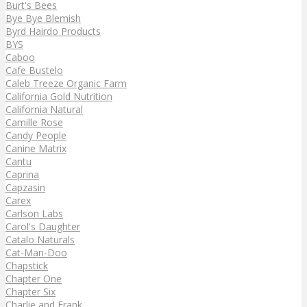
Burt's Bees
Bye Bye Blemish
Byrd Hairdo Products
BYS
Caboo
Cafe Bustelo
Caleb Treeze Organic Farm
California Gold Nutrition
California Natural
Camille Rose
Candy People
Canine Matrix
Cantu
Caprina
Capzasin
Carex
Carlson Labs
Carol's Daughter
Catalo Naturals
Cat-Man-Doo
Chapstick
Chapter One
Chapter Six
Charlie and Frank