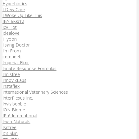
Hyperbiotics
I Dew Care
I Woke Up Like This
IBY Бьюти
Icy Hot
Idealove
Illiyoon
Ilsang Doctor
I'm From
immuneti
Imperial Elixir
Innate Response Formulas
Innisfree
InnovixLabs
Instaflex
International Veterinary Sciences
InterPlexus Inc.
Invisibobble
ION Biome
IP-6 International
Irwin Naturals
Isntree
It's Skin