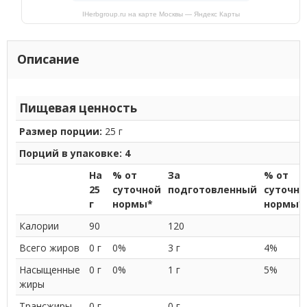
IHerbgroup.ru на карте Москвы — Яндекс Карты
Описание
Пищевая ценность
Размер порции:
25 г
Порций в упаковке: 4
На
% от
За
% от
25
суточной
подготовленный
суточно
г
нормы*
нормы*
Калории
90
120
Всего жиров
0 г
0%
3 г
4%
Насыщенные
0 г
0%
1 г
5%
жиры
Трансжиры
0 г
0 г