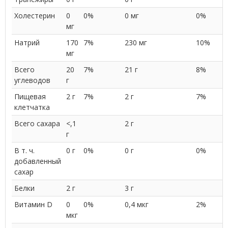
Холестерин
0
0%
0 мг
0%
мг
Натрий
170
7%
230 мг
10%
мг
Всего
20
7%
21 г
8%
углеводов
г
Пищевая
2 г
7%
2 г
7%
клетчатка
Всего сахара
<,1
2 г
г
В т. ч.
0 г
0%
0 г
0%
добавленный
сахар
Белки
2 г
3 г
Витамин D
0
0%
0,4 мкг
2%
мкг