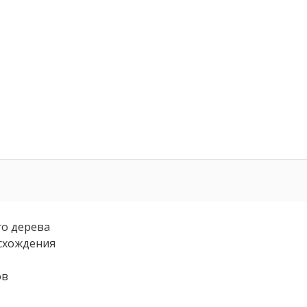
го дерева
схождения
ов