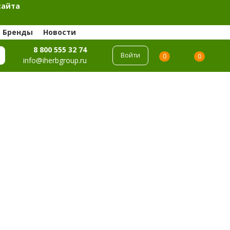
сайта
Бренды
Новости
8 800 555 32 74
Войти
0
0
info@iherbgroup.ru