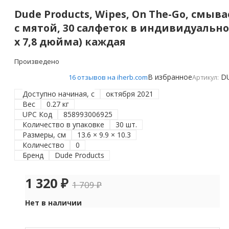
Dude Products, Wipes, On The-Go, смы
с мятой, 30 салфеток в индивидуально
x 7,8 дюйма) каждая
Произведено
В избранное
D
16 отзывов на iherb.com
Артикул:
Доступно начиная, с
октября 2021
Вес
0.27 кг
UPC Код
858993006925
Количество в упаковке
30 шт.
Размеры, см
13.6 × 9.9 × 10.3
Количество
0
Бренд
Dude Products
1 320
₽
1 709
₽
Нет в наличии