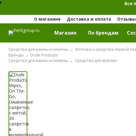
Вся 
О магазине
Доставка и оплата
Отзывы 
Магазин
По брендам
Cос
Средства для ванны и гигиены
→
Аптечка и средства первой п
Бренды
→
Dude Products
Средства для ванны и гигиены
→
Средства для мужчин