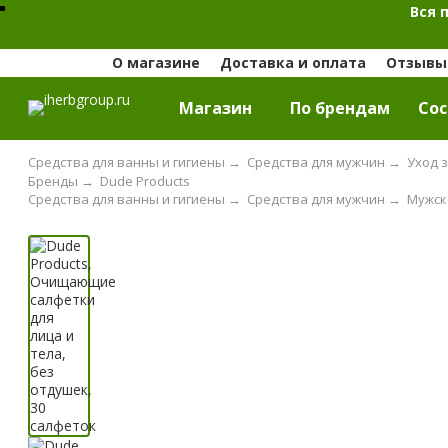
Вся 
О магазине
Доставка и оплата
Отзывы 
Магазин
По брендам
Cос
Средства для ванны и гигиены
→
Средства для мужчин
→
Уход 
Бренды
→
Dude Products
Средства для ванны и гигиены
→
Средства для мужчин
→
Мужск