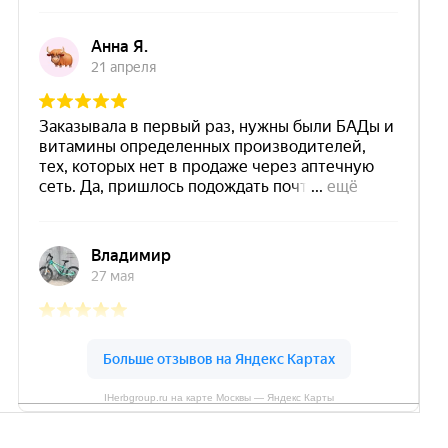
IHerbgroup.ru на карте Москвы — Яндекс Карты