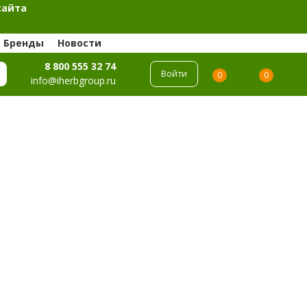
сайта
Бренды
Новости
8 800 555 32 74
Войти
0
0
info@iherbgroup.ru