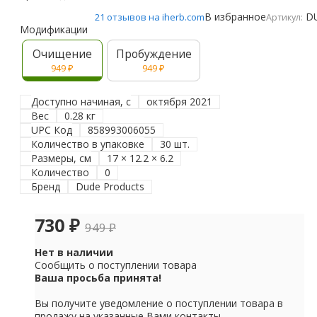
В избранное
D
21 отзывов на iherb.com
Артикул:
Модификации
Очищение
Пробуждение
949
₽
949
₽
Доступно начиная, с
октября 2021
Вес
0.28 кг
UPC Код
858993006055
Количество в упаковке
30 шт.
Размеры, см
17 × 12.2 × 6.2
Количество
0
Бренд
Dude Products
730
₽
949
₽
Нет в наличии
Сообщить о поступлении товара
Ваша просьба принята!
Вы получите уведомление о поступлении товара в
продажу на указанные Вами контакты