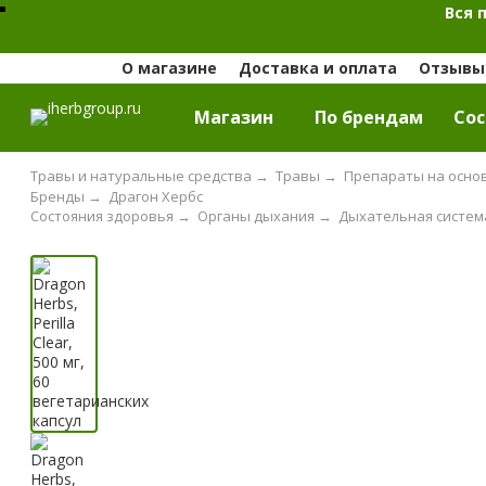
Вся 
О магазине
Доставка и оплата
Отзывы 
Магазин
По брендам
Cос
Травы и натуральные средства
→
Травы
→
Препараты на осно
Бренды
→
Драгон Хербс
Состояния здоровья
→
Органы дыхания
→
Дыхательная система