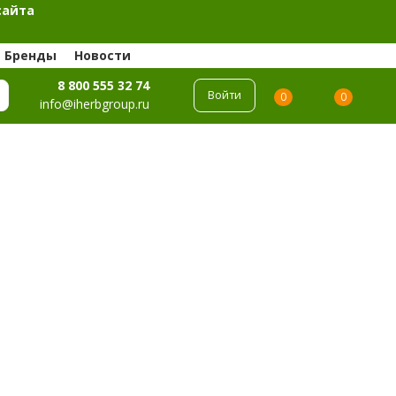
сайта
Бренды
Новости
8 800 555 32 74
Войти
0
0
info@iherbgroup.ru