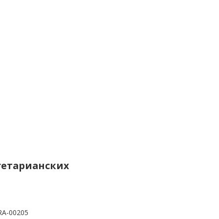
вегетарианских
RA-00205