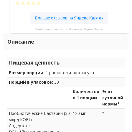
IHerbgroup.ru на карте Москвы — Яндекс Карты
Описание
Пищевая ценность
Размер порции:
1 растительная капсула
Порций в упаковке:
30
Количество
% от
в 1 порции
суточной
нормы*
Пробиотические бактерии (30
120 мг
*
млрд КОЕ†)
Содержат:
DE111
®
(сенная палочка