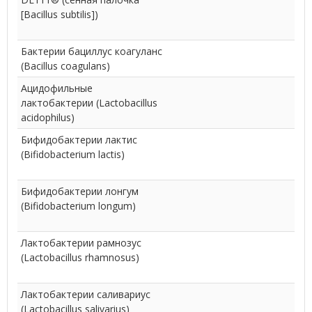
[Bacillus subtilis])
Бактерии бациллус коагуланс
(Bacillus coagulans)
Ацидофильные
лактобактерии (Lactobacillus
acidophilus)
Бифидобактерии лактис
(Bifidobacterium lactis)
Бифидобактерии лонгум
(Bifidobacterium longum)
Лактобактерии рамнозус
(Lactobacillus rhamnosus)
Лактобактерии саливариус
(Lactobacillus salivarius)