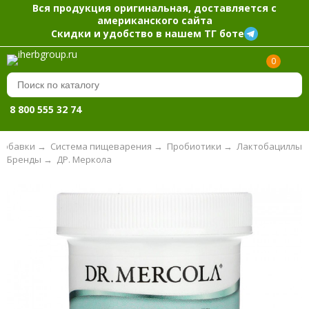
Вся продукция оригинальная, доставляется с
американского сайта
Скидки и удобство в нашем ТГ боте
0
8 800 555 32 74
добавки
→
Система пищеварения
→
Пробиотики
→
Лактобациллы
Бренды
→
ДР. Меркола