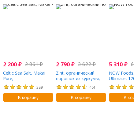
2 200
₽
2 861
₽
2 790
₽
3 622
₽
5 310
₽
6 
Celtic Sea Salt, Makai
Zint, органический
NOW Foods, D
Pure,
порошок из куркумы,
Ultimate, 120
нерафинированная
454 г (16 унций)
вегетарианск
389
461
морская соль, 227 г (1/2
фунта)
В корзину
В корзину
В кор