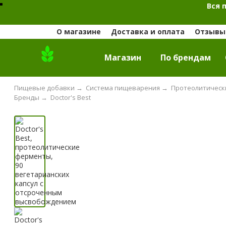
Вся 
О магазине
Доставка и оплата
Отзывы 
Магазин
По брендам
Пищевые добавки
→
Система пищеварения
→
Протеолитическ
Бренды
→
Doctor's Best