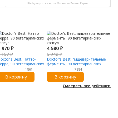
IHerbgroup.ru на карте Москвы — Яндекс Карты
3 970
₽
4 580
₽
5 157
₽
5 948
₽
octor's Best, Натто-
Doctor's Best, пищеварительные
ерра, 90 вегетарианских
ферменты, 90 вегетарианских
апсул
капсул
1861
7884
В корзину
В корзину
Смотреть все рейтинги