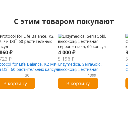
C этим товаром покупают
 860
₽
4 000
₽
 723
₽
5 196
₽
otocol for Life Balance, K2 MK-
Enzymedica, SerraGold,
D
и D3`` 60 растительных капсул
высокоэффективная
С
серрапептаза, 60 капсул
к
30
1399
В корзину
В корзину