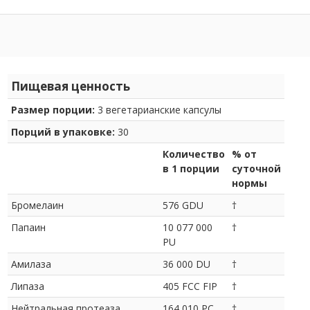
Пищевая ценность
Размер порции:
3 вегетарианские капсулы
Порций в упаковке:
30
Количество
% от
в 1 порции
суточной
нормы
Бромелаин
576 GDU
†
Папаин
10 077 000
†
PU
Амилаза
36 000 DU
†
Липаза
405 FCC FIP
†
Нейтральная протеаза
164 010 PC
†