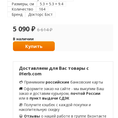
Размеры, см
5.3 × 5.3 × 9.4
Количество
164
Бренд
Докторс Бэст
5 090
₽
6 614
₽
В наличии
Купить
Доставляем для Вас товары с
iHerb.com
💳 Принимаем
российские
банковские карты
🚚 Оформите заказ на сайте - мы выкупим Ваш
заказ и доставим курьером,
почтой России
или в
пункт выдачи СДЭК
🎁 Получите кэшбек с каждой покупки и
накопительную скидку
😀
Отзывы
о нашей работе в
группе Вконтакте