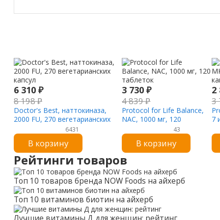
6 310
₽
3 730
₽
2
8 198
₽
4 839
₽
3
Doctor's Best, наттокиназа,
Protocol for Life Balance,
Pr
2000 FU, 270 вегетарианских
NAC, 1000 мг, 120
7 
капсул
таблеток
6431
43
В корзину
В корзину
Рейтинги товаров
Топ 10 товаров бренда NOW Foods на айхерб
Топ 10 витаминов биотин на айхерб
Лучшие витамины Д для женщин: рейтинг