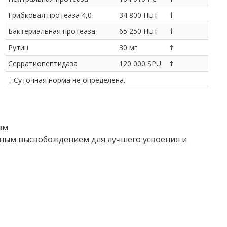
Грибковая протеаза 4,0
34 800 HUT
†
Бактериальная протеаза
65 250 HUT
†
Рутин
30 мг
†
Серратиопептидаза
120 000 SPU
†
† Суточная норма не определена.
зм
нным высвобождением для лучшего усвоения и