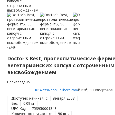
-24%
Doctor's Best, протеолитические ферме
вегетарианских капсул с отсроченным
высвобождением
Произведено
В избранное
1614 отзывов на iherb.com
Артикул:
Доступно начиная, с
января 2008
Вес
0.09 кг
UPC Код
753950001848
Количество в упаковке
90 шт.