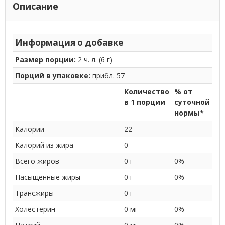
Описание
Информация о добавке
Размер порции:
2 ч. л. (6 г)
Порций в упаковке:
прибл. 57
Количество
% от
в 1 порции
суточной
нормы*
Калории
22
Калорий из жира
0
Всего жиров
0 г
0%
Насыщенные жиры
0 г
0%
Трансжиры
0 г
Холестерин
0 мг
0%