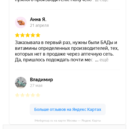
IHerbgroup.ru на карте Москвы — Яндекс Карты