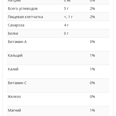
Натрий
0 мг
0%
Всего углеводов
5 г
2%
Пищевая клетчатка
<, 1 г
2%
Сахароза
4 г
Белки
0 г
Витамин A
0%
Кальций
1%
Калий
1%
Витамин C
0%
Железо
0%
Магний
1%