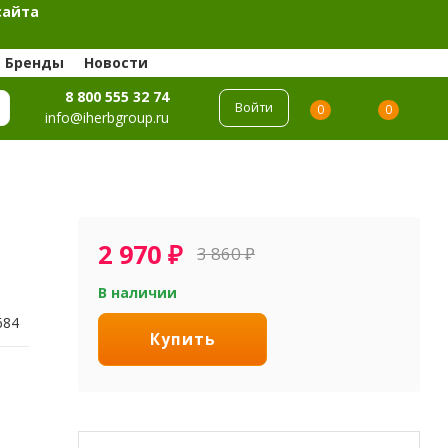
сайта
Бренды
Новости
8 800 555 32 74
Войти
0
0
info@iherbgroup.ru
2 970
₽
3 860
₽
В наличии
684
Купить