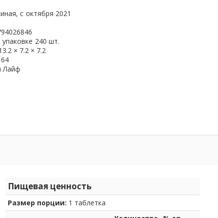
иная, с
октября 2021
794026846
 упаковке
240 шт.
13.2 × 7.2 × 7.2
164
и Лайф
Пищевая ценность
Размер порции:
1 таблетка