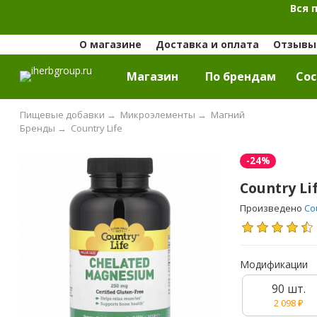
Вся 
О магазине
Доставка и оплата
Отзывы 
Магазин
По брендам
Cос
Пищевые добавки
→
Микроэлементы
→
Магний
Бренды
→
Country Life
-24%
Country L
Произведено
Co
Модификации
90 шт.
2 098
₽