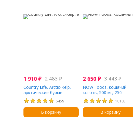
1 910
₽
2 483
₽
2 650
₽
3 443
₽
Country Life, Arctic-Kelp,
NOW Foods, кошачий
арктические бурые
коготь, 500 мг, 250
водоросли, 225 мкг, 300
растительных капсул
5459
10103
таблеток
В корзину
В корзину