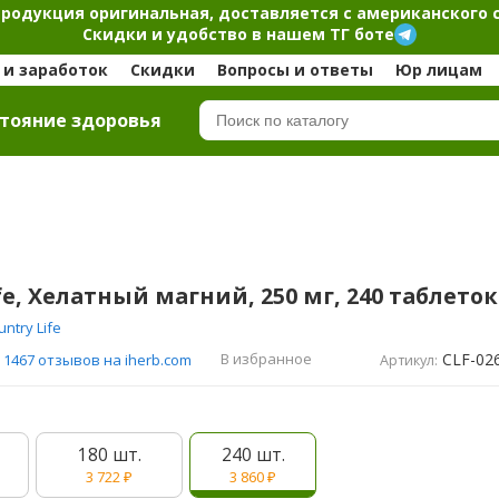
продукция оригинальная, доставляется с американского 
Скидки и удобство в нашем ТГ боте
и заработок
Скидки
Вопросы и ответы
Юр лицам
тояние здоровья
ife, Хелатный магний, 250 мг, 240 таблеток
untry Life
CLF-02
В избранное
1467 отзывов на iherb.com
Артикул:
180 шт.
240 шт.
3 722
₽
3 860
₽