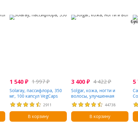
Бес
Суп
1 540
₽
1 997
₽
3 400
₽
4 422
₽
5
Solaray, пассифлора, 350
Solgar, кожа, ногти и
Ca
мг, 100 капсул VegCaps
волосы, улучшенная
Co
формула с МСМ, 120
ги
2911
44738
таблеток
ко
ки
В корзину
В корзину
вк
(1