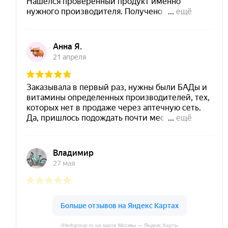
IHerbgroup.ru на карте Москвы — Яндекс Карты