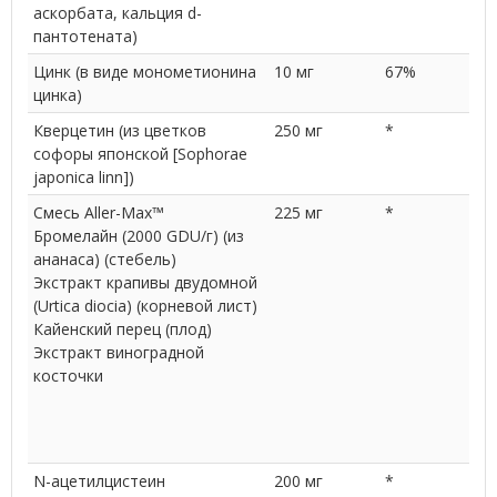
аскорбата, кальция d-
пантотената)
Цинк (в виде монометионина
10 мг
67%
цинка)
Кверцетин (из цветков
250 мг
*
софоры японской [Sophorae
japonica linn])
Смесь Aller-Max™
225 мг
*
Бромелайн (2000 GDU/г) (из
ананаса) (стебель)
Экстракт крапивы двудомной
(Urtica diocia) (корневой лист)
Кайенский перец (плод)
Экстракт виноградной
косточки
N-ацетилцистеин
200 мг
*