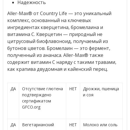
Надежность
Aller-Max® от Country Life
— это уникальный
комплекс, основанный на ключевых
ингредиентах кверцетина, бромелаина и
витамина С. Кверцетин — природный не
цитрусовый биофлавоноид, получаемый из
бутонов цветов. Бромелаин — это фермент,
полученный из ананаса. Aller-Max®
также
содержит витамин C наряду с такими травами,
как крапива двудомная и кайенский перец.
ДА
Отсутствие глютена
НЕТ
Дрожжи, пшеница
подтверждено
и соя
сертификатом
GFCO.org
ДА
Вегетарианский
НЕТ
Молоко или соль