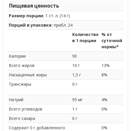
Пищевая ценность
Размер порции:
1 ст. л. (14 г)
Порций в упаковке:
прибл. 24
Количество
% от
в 1 порции
суточной
нормы*
Калории
90
Всего жиров
10 г
13%
Насыщенные жиры
1,5 г
8%
Трансжиры
0 г
Натрий
95 мг
4%
Всего углеводов
1 г
0%
Всего сахара
0 г
Содержит 0 г добавленного
0%