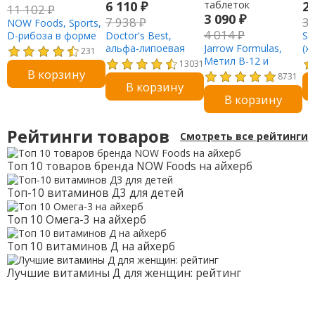
6 110
₽
2
11 102
₽
3 090
₽
7 938
₽
3
NOW Foods, Sports,
4 014
₽
D-рибоза в форме
Doctor's Best,
So
порошка, 454 г (1
альфа-липоевая
Jarrow Formulas,
(х
231
фунт)
кислота 600, 600 мг,
Метил B-12 и
25
13031
В корзину
180 вегетарианских
метилфолат,
12
8731
В корзину
капсул
лимон, 100
В корзину
жевательных
таблеток
Рейтинги товаров
Смотреть все рейтинги
Топ 10 товаров бренда NOW Foods на айхерб
Топ-10 витаминов Д3 для детей
Топ 10 Омега-3 на айхерб
Топ 10 витаминов Д на айхерб
Лучшие витамины Д для женщин: рейтинг