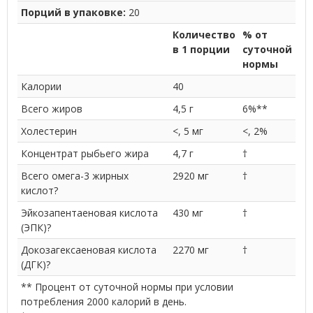
Порций в упаковке:
20
Количество
% от
в 1 порции
суточной
нормы
Калории
40
Всего жиров
4,5 г
6%**
Холестерин
<, 5 мг
<, 2%
Концентрат рыбьего жира
4,7 г
†
Всего омега-3 жирных
2920 мг
†
кислот?
Эйкозапентаеновая кислота
430 мг
†
(ЭПК)?
Докозагексаеновая кислота
2270 мг
†
(ДГК)?
** Процент от суточной нормы при условии
потребления 2000 калорий в день.