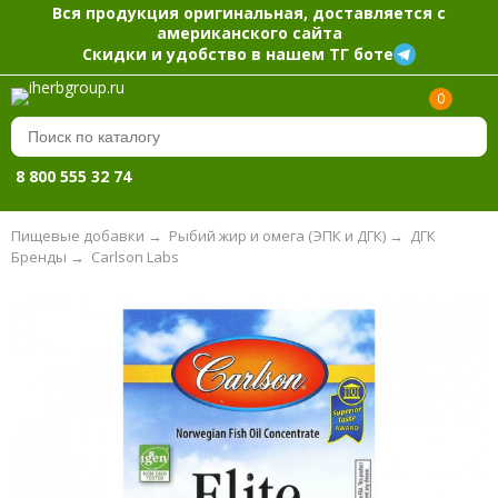
Вся продукция оригинальная, доставляется с
американского сайта
Скидки и удобство в нашем ТГ боте
0
8 800 555 32 74
Пищевые добавки
→
Рыбий жир и омега (ЭПК и ДГК)
→
ДГК
Бренды
→
Carlson Labs