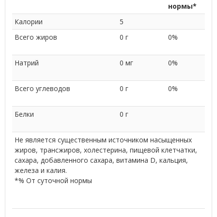
нормы*
Калории
5
Всего жиров
0 г
0%
Натрий
0 мг
0%
Всего углеводов
0 г
0%
Белки
0 г
Не является существенным источником насыщенных
жиров, трансжиров, холестерина, пищевой клетчатки,
сахара, добавленного сахара, витамина D, кальция,
железа и калия.
*% От суточной нормы