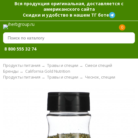
Вся продукция оригинальная, доставляется с
американского сайта
Скидки и удобство в нашем ТГ боте
0
8 800 555 32 74
Продукты питания
→
Травы и специи
→
Смеси специй
Бренды
→
California Gold Nutrition
Продукты питания
→
Травы и специи
→
Чеснок, специи