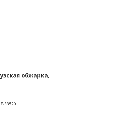
цузская обжарка,
AF-33520