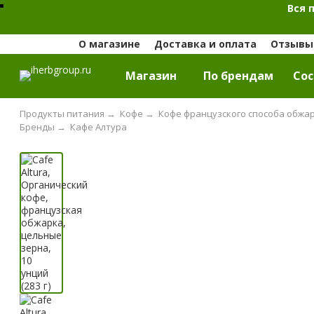
Вся 
О магазине
Доставка и оплата
Отзывы 
Магазин
По брендам
Cос
Продукты питания
→
Кофе
→
Кофе французского способа обжа
Бренды
→
Кафе Алтура