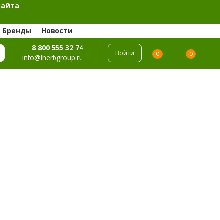
сайта
Бренды
Новости
8 800 555 32 74
Войти
0
0
info@iherbgroup.ru