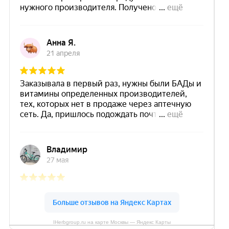
IHerbgroup.ru на карте Москвы — Яндекс Карты