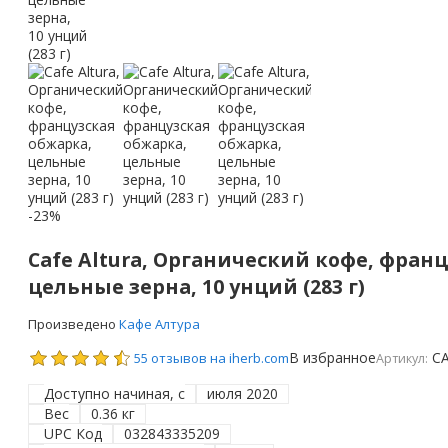
-23%
Cafe Altura, Органический кофе, фран
цельные зерна, 10 унций (283 г)
Произведено
Кафе Алтура
В избранное
C
55 отзывов на iherb.com
Артикул:
Доступно начиная, с
июля 2020
Вес
0.36 кг
UPC Код
032843335209