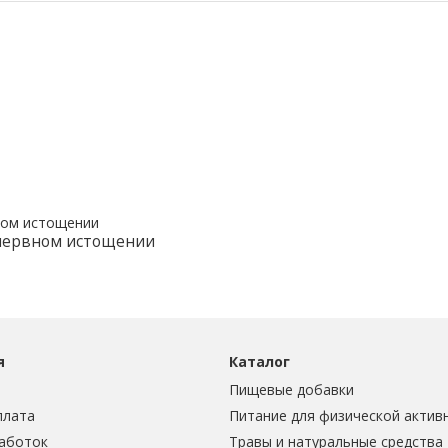
 нервном истощении
я
Каталог
Пищевые добавки
плата
Питание для физической актив
аботок
Травы и натуральные средства