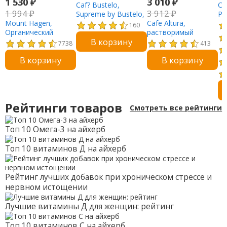
1 530
₽
3 010
₽
Caf? Bustelo,
Ca
1 994
₽
3 912
₽
Supreme by Bustelo,
Ра
Mount Hagen,
растворимый кофе,
Cafe Altura,
ла
160
Органический
сублимированный,
растворимый
см
В корзину
растворимый кофе,
100 г (3,52 унции)
органический кофе,
ун
7738
413
сублимированный,
средней обжарки,
В корзину
В корзину
без кофеина, 25
сублимированный,
порций, 50 г (1,76
без кофеина, 100 г
унции)
(3,53 унции)
Рейтинги товаров
Смотреть все рейтинги
Топ 10 Омега-3 на айхерб
Топ 10 витаминов Д на айхерб
Рейтинг лучших добавок при хроническом стрессе и
нервном истощении
Лучшие витамины Д для женщин: рейтинг
Топ 10 витаминов С на айхерб