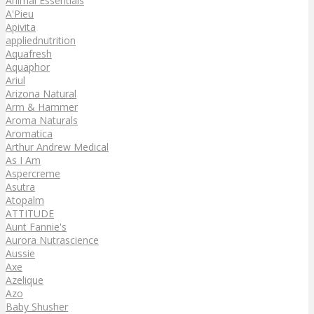
Animal Essentials
A'Pieu
Apivita
appliednutrition
Aquafresh
Aquaphor
Ariul
Arizona Natural
Arm & Hammer
Aroma Naturals
Aromatica
Arthur Andrew Medical
As I Am
Aspercreme
Asutra
Atopalm
ATTITUDE
Aunt Fannie's
Aurora Nutrascience
Aussie
Axe
Azelique
Azo
Baby Shusher