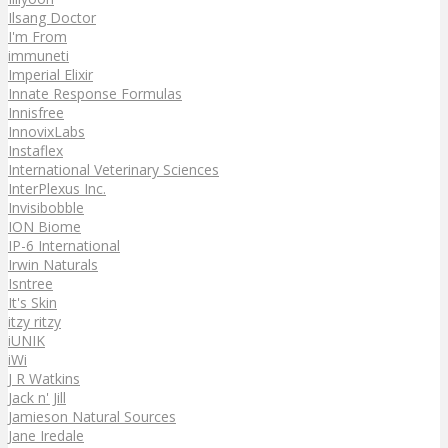
Ilsang Doctor
I'm From
immuneti
Imperial Elixir
Innate Response Formulas
Innisfree
InnovixLabs
Instaflex
International Veterinary Sciences
InterPlexus Inc.
Invisibobble
ION Biome
IP-6 International
Irwin Naturals
Isntree
It's Skin
itzy ritzy
iUNIK
iWi
J R Watkins
Jack n' Jill
Jamieson Natural Sources
Jane Iredale