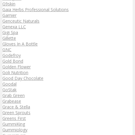
G9skin
Gaia Herbs Professional Solutions
Garnier
Genceutic Naturals
Genexa LLC
Gigi Spa
Gillette
Gloves In A Bottle
GNC
Godefroy
Gold Bond
Golden Flower
Goli Nutrition
Good Day Chocolate
Goodal
GoStak
Grab Green
Grabease
Grace & Stella
Green Sprouts
Greens First
GummiKing
Gummiology