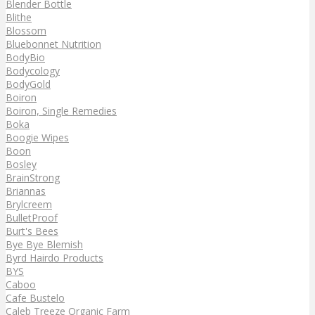
Blender Bottle
Blithe
Blossom
Bluebonnet Nutrition
BodyBio
Bodycology
BodyGold
Boiron
Boiron, Single Remedies
Boka
Boogie Wipes
Boon
Bosley
BrainStrong
Briannas
Brylcreem
BulletProof
Burt's Bees
Bye Bye Blemish
Byrd Hairdo Products
BYS
Caboo
Cafe Bustelo
Caleb Treeze Organic Farm