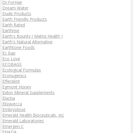
Dr.ForHair
Dream Water
Dude Products
Earth Friendly Products
Earth Rated
Earthrise
Earth's Bounty ( Matrix Health )
Earth's Natural Alternative
Earthtone Foods
Ec Бар
Eco Love
ECOBAGS
Ecological Formulas
Econugenics
Efferdent
Egmont Honey
Eidon Mineral Supplements
Elactia
Elizavecca
Embryolisse
Emerald Health Bioceuticals, Inc
Emerald Laboratories
Emergen-C
ENADA