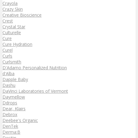
Crayola
Crazy Skin
Creative Bioscience
Crest
Crystal Star
Culturelle
Cure
Cure Hydration
Curel
Curls
Curlsmith
D'Adamo Personalized Nutrition
d'Alba
Dapple Baby
Dashu
DaVinci Laboratories of Vermont
Daymellow
Ddrops
Dear, Klairs
Debrox
Deebee's Organic
DenTek
Derma:B
Desitin