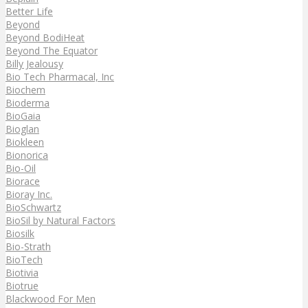
Better Life
Beyond
Beyond BodiHeat
Beyond The Equator
Billy Jealousy
Bio Tech Pharmacal, Inc
Biochem
Bioderma
BioGaia
Bioglan
Biokleen
Bionorica
Bio-Oil
Biorace
Bioray Inc.
BioSchwartz
BioSil by Natural Factors
Biosilk
Bio-Strath
BioTech
Biotivia
Biotrue
Blackwood For Men