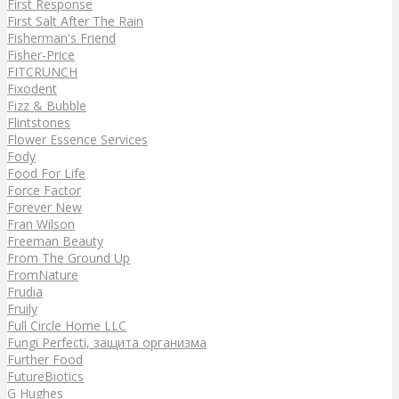
First Response
First Salt After The Rain
Fisherman's Friend
Fisher-Price
FITCRUNCH
Fixodent
Fizz & Bubble
Flintstones
Flower Essence Services
Fody
Food For Life
Force Factor
Forever New
Fran Wilson
Freeman Beauty
From The Ground Up
FromNature
Frudia
Fruily
Full Circle Home LLC
Fungi Perfecti, защита организма
Further Food
FutureBiotics
G Hughes