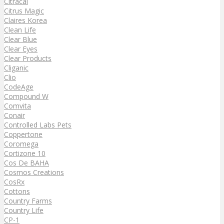
Citracal
Citrus Magic
Claires Korea
Clean Life
Clear Blue
Clear Eyes
Clear Products
Cliganic
Clio
CodeAge
Compound W
Comvita
Conair
Controlled Labs Pets
Coppertone
Coromega
Cortizone 10
Cos De BAHA
Cosmos Creations
CosRx
Cottons
Country Farms
Country Life
CP-1