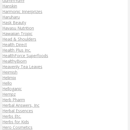
GummYum!
Hanskin
Harmonic Innerprizes
Haruharu
Hask Beauty
Havasu Nutrition
Hawaiian Tropic
Head & Shoulders
Health Direct
Health Plus Inc.
HealthForce Superfoods
HealthyBiom
Heavenly Tea Leaves
Heimish
Helimix
Hello
Helloganic
Hempz
Herb Pharm
Herbal Answers, Inc
Herbal Essences
Herbs Etc.
Herbs for Kids
Hero Cosmetics