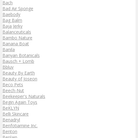
Bach
Bad Air Sponge
Baebody
Bag Balm
Baja Jerky
Balanceuticals
Bambo Nature
Banana Boat
Banila
Banyan Botanicals
Bausch + Lomb
Bbluv
Beauty By Earth
Beauty of Joseon
Beco Pets
Beech-Nut
Beekeeper's Naturals
Begin Again Toys
BeKLYN
Belli Skincare
Benadryl
Benfotiamine Inc.
Benton
Beplain