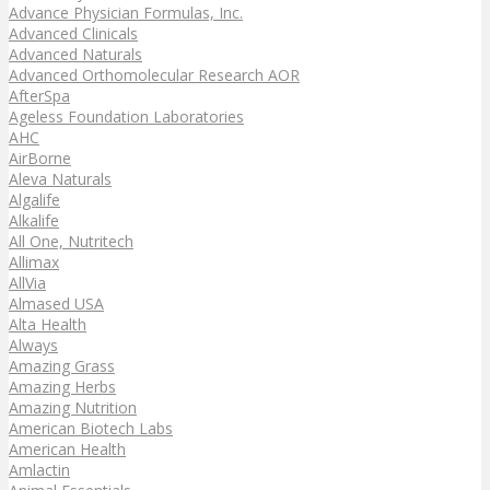
Advance Physician Formulas, Inc.
Advanced Clinicals
Advanced Naturals
Advanced Orthomolecular Research AOR
AfterSpa
Ageless Foundation Laboratories
AHC
AirBorne
Aleva Naturals
Algalife
Alkalife
All One, Nutritech
Allimax
AllVia
Almased USA
Alta Health
Always
Amazing Grass
Amazing Herbs
Amazing Nutrition
American Biotech Labs
American Health
Amlactin