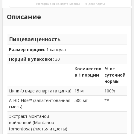
IHerbgroup.ru на карте Москвы — Яндекс Карты
Описание
Пищевая ценность
Размер порции:
1 капсула
Порций в упаковке:
30
Количество
% от
в 1 порции
суточной
нормы
Цинк (в виде аспартата цинка)
15 мг
100%
A-HD Elite™ (запатентованная
500 мг
**
смесь)
Экстракт монтанои
войлочной (Montanoa
tomentosa) (листья и цветы)