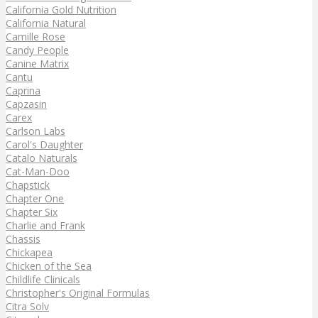
California Gold Nutrition
California Natural
Camille Rose
Candy People
Canine Matrix
Cantu
Caprina
Capzasin
Carex
Carlson Labs
Carol's Daughter
Catalo Naturals
Cat-Man-Doo
Chapstick
Chapter One
Chapter Six
Charlie and Frank
Chassis
Chickapea
Chicken of the Sea
Childlife Clinicals
Christopher's Original Formulas
Citra Solv