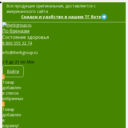
Вся продукция оригинальная, доставляется с
американского сайта
Скидки и удобство в нашем ТГ боте
По брендам
Cостояние здоровья
8 800 555 32 74
info@iherbgroup.ru
c 9 до 21 по Мск
Войти
0
Товар
добавлен
в список
избранных
0
Товар
добавлен
в
корзину!