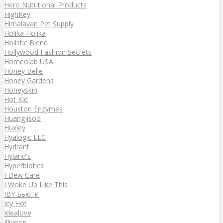
Hero Nutritional Products
HighKey
Himalayan Pet Supply
Holika Holika
Holistic Blend
Hollywood Fashion Secrets
Homeolab USA
Honey Belle
Honey Gardens
Honeyskin
Hot Kid
Houston Enzymes
Huangjisoo
Huxley
Hyalogic LLC
Hydrant
Hyland's
Hyperbiotics
I Dew Care
I Woke Up Like This
IBY Бьюти
Icy Hot
Idealove
Illiyoon