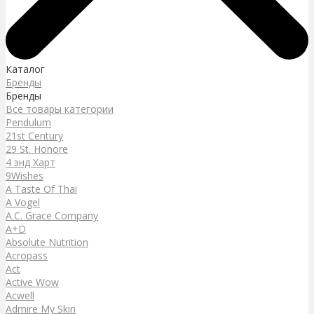
Каталог
Бренды
Бренды
Все товары категории
Pendulum
21st Century
29 St. Honore
4 энд Харт
9Wishes
A Taste Of Thai
A Vogel
A.C. Grace Company
A+D
Absolute Nutrition
Acropass
Act
Active Wow
Acwell
Admire My Skin