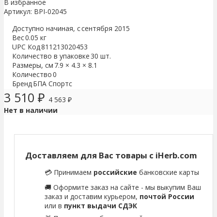
В избранное
Артикул:
BPI-02045
Доступно начиная, с
сентября 2015
Вес
0.05 кг
UPC Код
811213020453
Количество в упаковке
30 шт.
Размеры, см
7.9 × 4.3 × 8.1
Количество
0
Бренд
БПА Спортс
3 510
₽
4 563
₽
Нет в наличии
Доставляем для Вас товары с iHerb.com
💳 Принимаем
российские
банковские карты
🚚 Оформите заказ на сайте - мы выкупим Ваш
заказ и доставим курьером,
почтой России
или в
пункт выдачи СДЭК