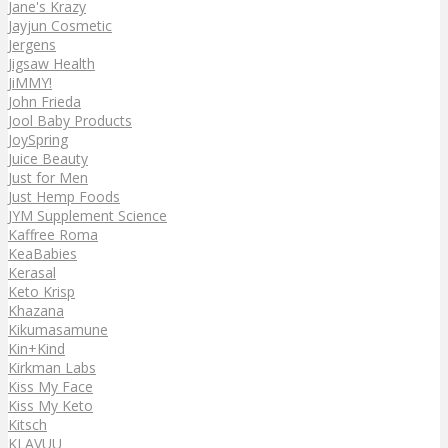
Jane's Krazy
Jayjun Cosmetic
Jergens
Jigsaw Health
JiMMY!
John Frieda
Jool Baby Products
JoySpring
Juice Beauty
Just for Men
Just Hemp Foods
JYM Supplement Science
Kaffree Roma
KeaBabies
Kerasal
Keto Krisp
Khazana
Kikumasamune
Kin+Kind
Kirkman Labs
Kiss My Face
Kiss My Keto
Kitsch
KLAVUU