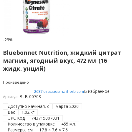
-23%
Bluebonnet Nutrition, жидкий цитрат
магния, ягодный вкус, 472 мл (16
жидк. унций)
Произведено
В избранное
2687 отзывов на iherb.com
BLB-00703
Артикул:
Доступно начиная, с
марта 2020
Вес
1.02 кг
UPC Код
743715007031
Количество в упаковке
455 мл.
Размеры, см
17.8 × 7.6 × 7.6