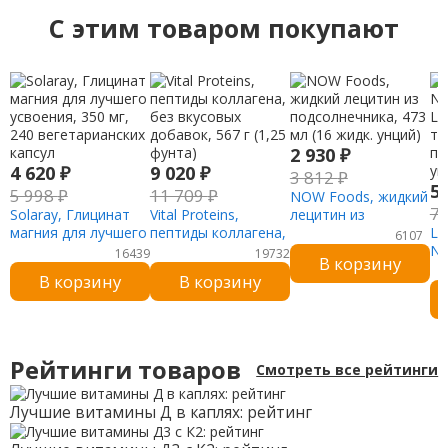
C этим товаром покупают
2 930
₽
4 620
₽
9 020
₽
3 812
₽
5
5 998
₽
11 709
₽
NOW Foods, жидкий
7
Solaray, Глицинат
Vital Proteins,
лецитин из
магния для лучшего
пептиды коллагена,
подсолнечника, 473
Li
6107
усвоения, 350 мг,
без вкусовых
мл (16 жидк. унций)
Ne
16439
19732
В корзину
240 вегетарианских
добавок, 567 г (1,25
L-
В корзину
В корзину
капсул
фунта)
тр
пу
ун
Рейтинги товаров
Смотреть все рейтинги
Лучшие витамины Д в каплях: рейтинг